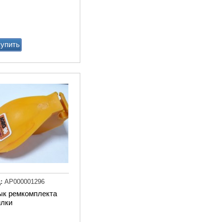
упить
Мат животноводческий
PASSAGE (м2) (пазловый
замок) (зоны передвижени
подходит под скрепер)
Купи
:
АР000001296
ык ремкомплекта
илки
Привод ТСН.00.760 без эл