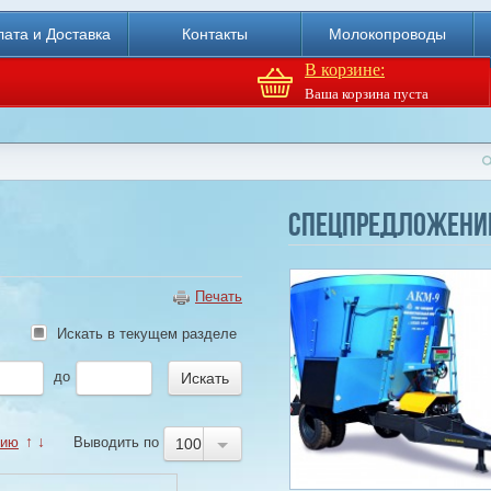
ата и Доставка
Контакты
Молокопроводы
В корзине:
Ваша корзина пуста
Агрегат кормовой АКМ-9
(6м3)
Спецпредложени
Купи
Печать
Искать в текущем разделе
до
нию
↑
↓
Выводить по
100