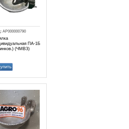
:
АР000000790
илка
Транспортер
дивидуальная ПА-1Б
навозоуборочный КСН-
инков.) (ЧМВЗ)
Ф-100 полнокомплектный
Купи
упить