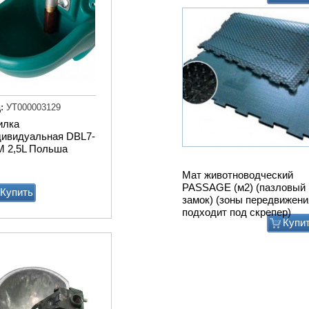
:
УТ000003129
илка
дивидуальная DBL7-
M 2,5L Польша
Привод ТСН.00.760 без эл
дв.
Купить
Купи