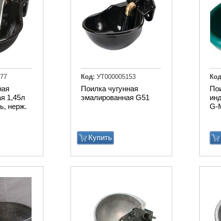
77
Код:
УТ000005153
Код
ная
Поилка чугунная
По
я 1,45л
эмалированная G51
ин
ь, нерж.
G-
Купить