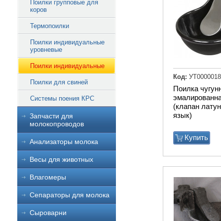
Поилки групповые для
коров
Термопоилки
Поилки индивидуальные
уровневые
Поилки индивидуальные
Код:
УТ0000018
Поилки для свиней
Поилка чугун
эмалированна
Системы поения КРС
(клапан латун
язык)
Запчасти для
молокопроводов
Купить
Анализаторы молока
Весы для животных
Влагомеры
Сепараторы для молока
Сыроварни