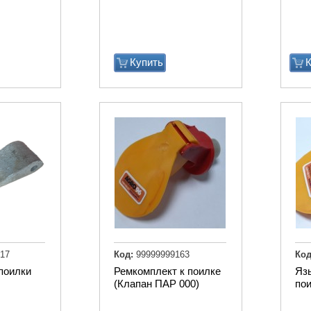
Купить
К
17
Код:
99999999163
Код
 поилки
Ремкомплект к поилке
Яз
(Клапан ПАР 000)
по