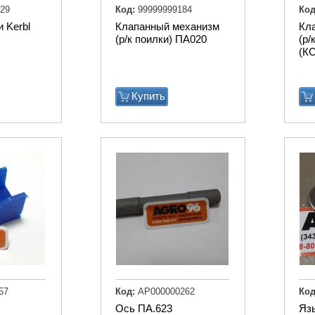
29
Код:
99999999184
Код
 Kerbl
Клапанный механизм
Кл
(р/к поилки) ПА020
(р/
(К
Купить
57
Код:
АР000000262
Код
Ось ПА.623
Язы