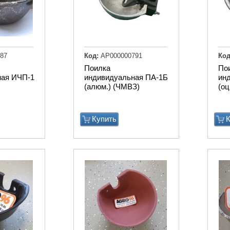
87
Код:
АР000000791
Код
Поилка
По
ная ИЧП-1
индивидуальная ПА-1Б
ин
(алюм.) (ЧМВЗ)
(оц
Купить
К