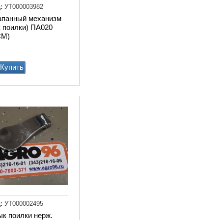
:
УТ000003982
апанный механизм
к поилки) ПА020
СМ)
Купить
Весы для животных
стационарные 1250х750м
электронные с ограждени
Купи
:
УТ000002495
к поилки нерж.