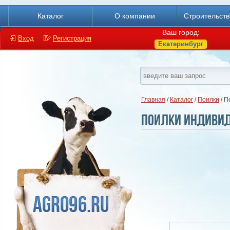
Каталог
О компании
Строительст
Ваш город:
Вход
Регистрация
Екатеринбург
Главная
/
Каталог
/
Поилки
/ П
Поилки индиви