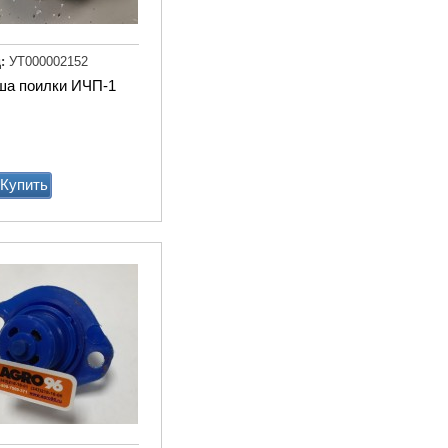
Доильный робот Fullwood
Merlin
:
УТ000002152
ша поилки ИЧП-1
Купи
Купить
Агрегат кормовой АКМ-9
(6м3)
Купи