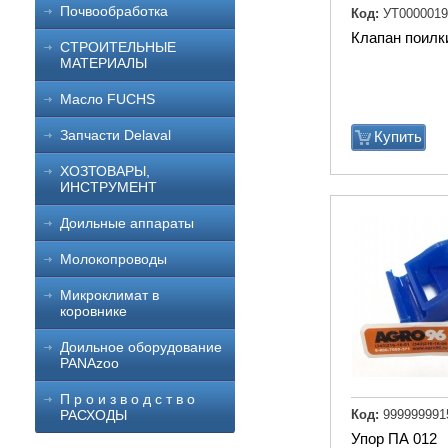
Почвообработка
Код:
УТ0000019
Клапан поилки
СТРОИТЕЛЬНЫЕ
МАТЕРИАЛЫ
Масло FUCHS
Запчасти Delaval
Купить
ХОЗТОВАРЫ,
ИНСТРУМЕНТ
Доильные аппараты
Молокопроводы
Микроклимат в
коровнике
Доильное оборудование
PANAzoo
П р о и з в о д с т в о
Код:
999999991
РАСХОДЫ
Упор ПА 012