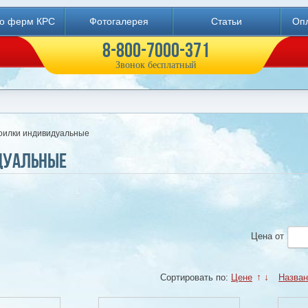
во ферм КРС
Фотогалерея
Статьи
Опл
8-800-7000-371
Звонок бесплатный
оилки индивидуальные
дуальные
Цена
от
Сортировать по:
Цене
↑
↓
Назва