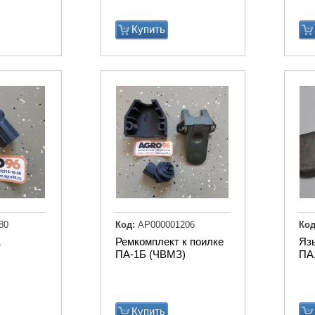
Купить
80
Код:
АР000001206
Код
1
Ремкомплект к поилке
Язы
ПА-1Б (ЧВМЗ)
ПА.
Купить