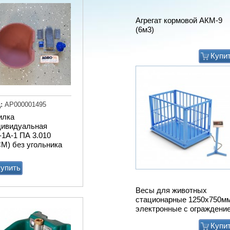
Весы для животных
стационарные 1250х750м
электронные с ограждени
Купи
:
АР000001495
илка
дивидуальная
1А-1 ПА 3.010
М) без угольника
упить
Мат животноводческий
PASSAGE (м2) (пазловый
замок) (зоны передвижени
подходит под скрепер)
Купи