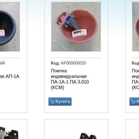
584
Код:
АР000000020
Код
Поилка
По
ая АП-1А
индивидуальная
ин
ПА-1А-1 ПА 3.010
ПА-
(КСМ)
(КС
Купить
К