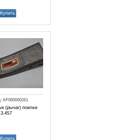
дв.
Купить
Купи
:
АР000000261
Транспортер
к (рычаг) поилки
навозоуборочный КСН-
3.457
Ф-100 полнокомплектный
Купи
Купить