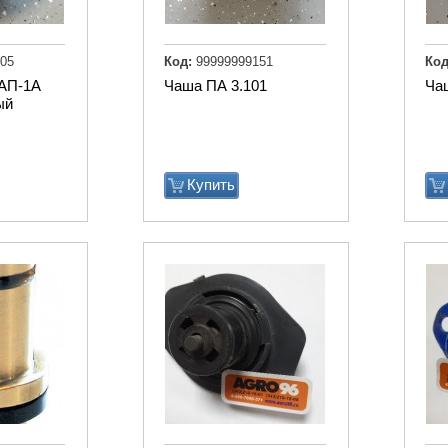
05
Код:
99999999151
Код
 АП-1А
Чаша ПА 3.101
Ча
ый
Купить