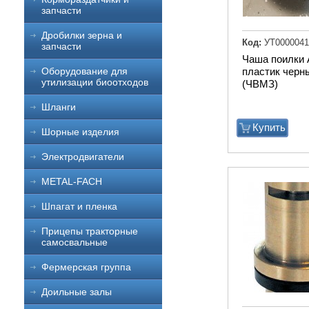
запчасти
Дробилки зерна и
Код:
УТ0000041
запчасти
Чаша поилки
пластик черн
Оборудование для
утилизации биоотходов
(ЧВМЗ)
Шланги
Купить
Шорные изделия
Электродвигатели
METAL-FACH
Шпагат и пленка
Прицепы тракторные
самосвальные
Фермерская группа
Доильные залы