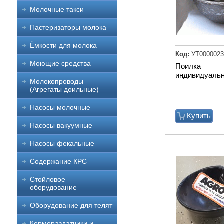
Молочные такси
Пастеризаторы молока
Ёмкости для молока
Код:
УТ0000023
Моющие средства
Поилка
индивидуаль
Молокопроводы
(Агрегаты доильные)
Насосы молочные
Купить
Насосы вакуумные
Насосы фекальные
Содержание КРС
Стойловое
оборудование
Оборудование для телят
Кормораздатчики и