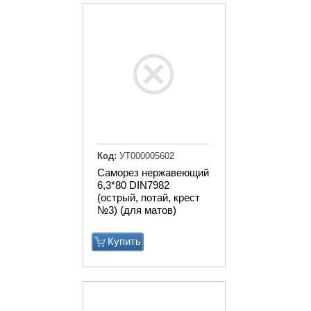
Код:
УТ000005602
Саморез нержавеющий
6,3*80 DIN7982
(острый, потай, крест
№3) (для матов)
Купить