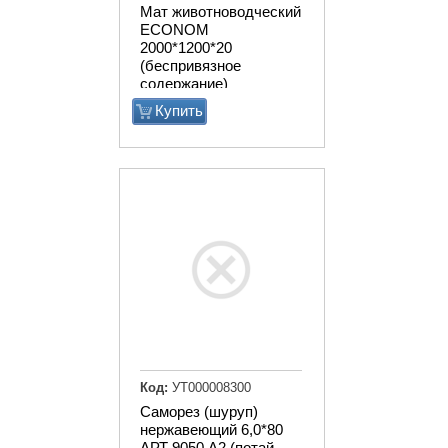
Мат животноводческий
ECONOM
2000*1200*20
(беспривязное
содержание)
Купить
Код:
УТ000008300
Саморез (шуруп)
нержавеющий 6,0*80
АРТ 9050 А2 (потай,