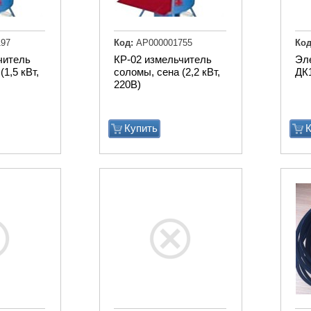
97
Код:
АР000001755
Код
читель
КР-02 измельчитель
Эл
(1,5 кВт,
соломы, сена (2,2 кВт,
ДК
220В)
Купить
К