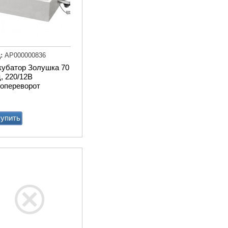
:
АР000000836
кубатор Золушка 70
Транспортер
, 220/12В
навозоуборочный КСН-
топереворот
Ф-100 полнокомплектный
Купи
упить