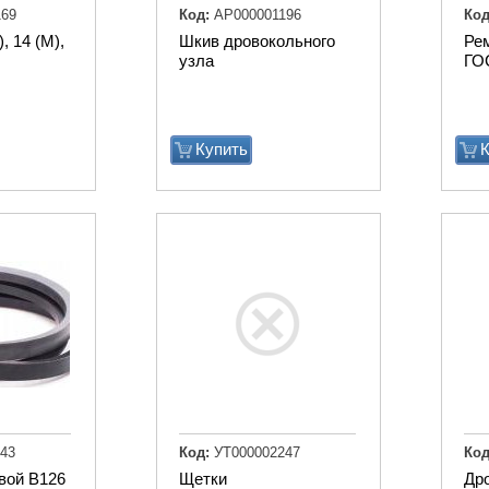
69
Код:
АР000001196
Код
, 14 (М),
Шкив дровокольного
Рем
узла
ГО
Купить
К
43
Код:
УТ000002247
Код
вой B126
Щетки
Др