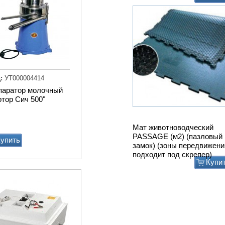
:
УТ000004414
паратор молочный
тор Сич 500"
Привод ТСН.00.760 без эл
дв.
упить
Купи