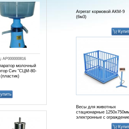
Весы для животных
стационарные 1250х750м
электронные с ограждени
Купи
:
АР000000816
паратор молочный
отор Сич "СЦМ-80-
 (пластик)
упить
Мат животноводческий
PASSAGE (м2) (пазловый
замок) (зоны передвижени
подходит под скрепер)
Купи