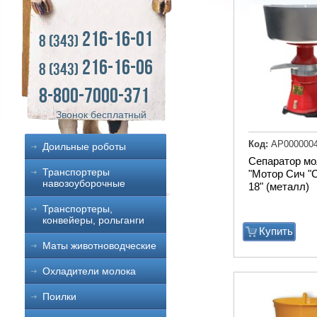
216-16-01
8 (343)
216-16-06
8 (343)
8-800-7000-371
Звонок бесплатный
Код:
АР000000
Доильные роботы
Сепаратор м
Транспортеры
"Мотор Сич "
навозоуборочные
18" (металл)
Транспортеры,
конвейеры, рольганги
Купить
Маты животноводческие
Охладители молока
Поилки