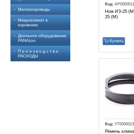
Код:
АР0000011
Молокопроводы
Нож ИЗ-25 (М)
25 (М)
Микроклимат в
коровнике
Доильное оборудование
PANAzoo
Купить
П р о и з в о д с т в о
РАСХОДЫ
Код:
УТ0000023
Ремень клино