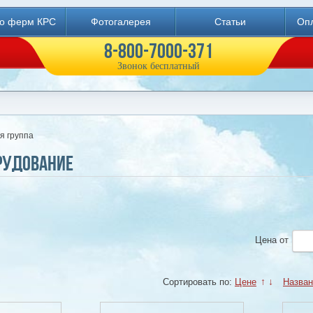
во ферм КРС
Фотогалерея
Статьи
Опл
8-800-7000-371
Звонок бесплатный
я группа
рудование
Цена
от
Сортировать по:
Цене
↑
↓
Назва