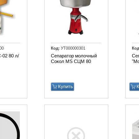
00
Код:
УТ000000301
Код
-02 80 л/
Сепаратор молочный
Се
Сокол MS СЦМ 80
"Мо
Купить
К