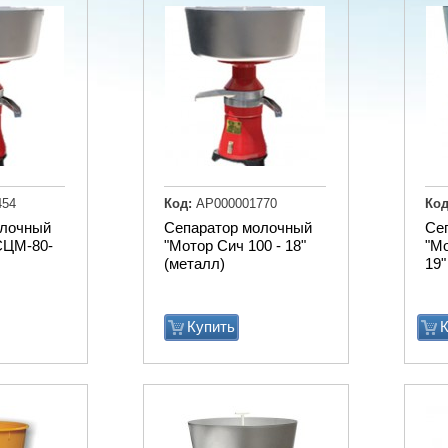
454
Код:
АР000001770
Код
олочный
Сепаратор молочный
Се
СЦМ-80-
"Мотор Сич 100 - 18"
"М
(металл)
19"
Купить
К