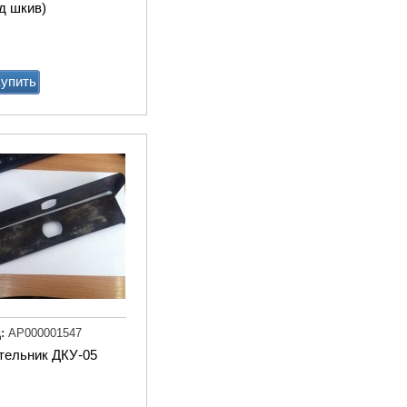
д шкив)
упить
Мат животноводческий
PASSAGE (м2) (пазловый
замок) (зоны передвижени
подходит под скрепер)
Купи
:
АР000001547
тельник ДКУ-05
Привод ТСН.00.760 без эл