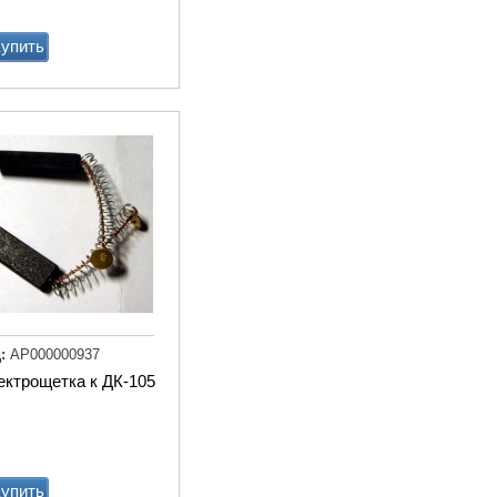
дв.
упить
Купи
:
АР000000937
Транспортер
ектрощетка к ДК-105
навозоуборочный КСН-
Ф-100 полнокомплектный
Купи
упить