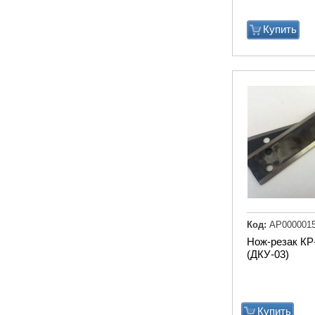
Купить
Код:
АР000001
Нож-резак КР
(ДКУ-03)
Купить