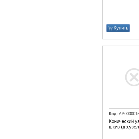
Купить
Код:
АР000001
Конический у
шкив (др.узел