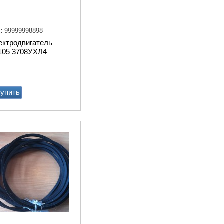
Доильный робот Fullwood
Merlin
:
99999998898
ектродвигатель
Купи
105 3708УХЛ4
упить
Агрегат кормовой АКМ-9
(6м3)
Купи