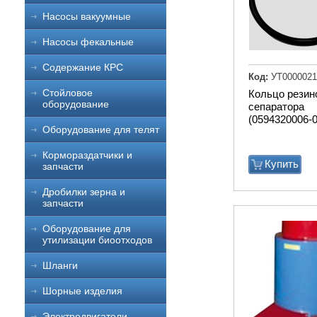
Насосы вакуумные
Насосы фекальные
Содержание КРС
Код:
УТ0000021
Стойловое
Кольцо резин
оборудование
сепаратора
(0594320006-0
Оборудование для телят
Кормораздатчики и
Купить
запчасти
Дробилки зерна и
запчасти
Оборудование для
утилизации биоотходов
Шланги
Шорные изделия
Электродвигатели