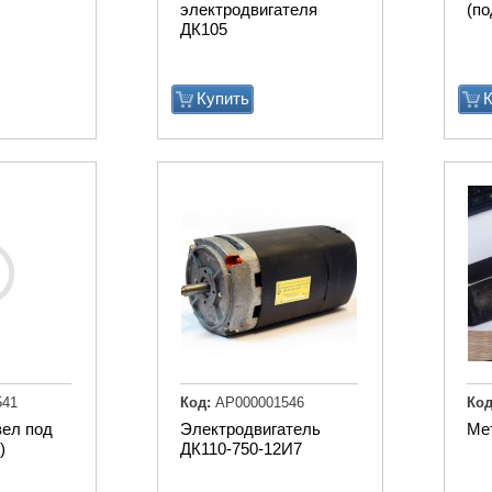
электродвигателя
(по
ДК105
Купить
К
541
Код:
АР000001546
Код
зел под
Электродвигатель
Ме
)
ДК110-750-12И7