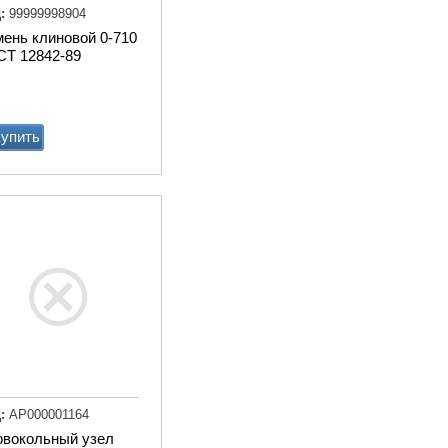
:
99999998904
ень клиновой 0-710
СТ 12842-89
упить
Весы для животных
стационарные 1250х750м
электронные с ограждени
Купи
:
АР000001164
овокольный узел