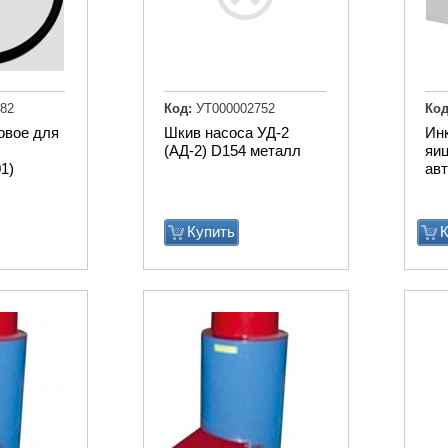
82
Код:
УТ000002752
Код
овое для
Шкив насоса УД-2
Ин
(АД-2) D154 металл
яиц
1)
ав
Купить
К