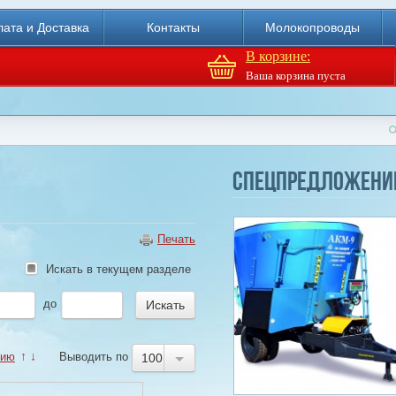
ата и Доставка
Контакты
Молокопроводы
В корзине:
Ваша корзина пуста
Агрегат кормовой АКМ-9
(6м3)
Спецпредложени
Купи
Печать
Искать в текущем разделе
до
нию
↑
↓
Выводить по
100