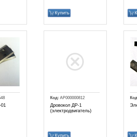
Купить
К
548
Код:
АР000000812
Код
-01
Дровокол ДР-1
Эл
(электродвигатель)
Купить
К