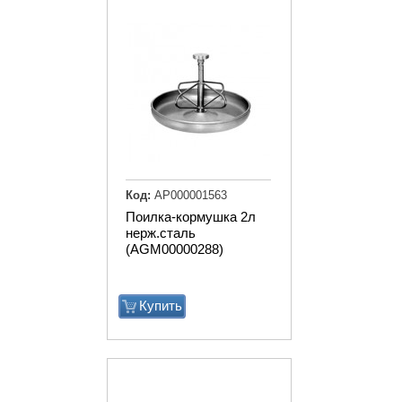
Код:
АР000001563
Поилка-кормушка 2л
нерж.сталь
(AGM00000288)
Купить