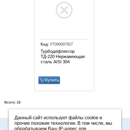
Код:
УТ000007927
Турбодефлектор
ТД-220 Нержавеющая
сталь AISI 304
Купить
Всего: 18
Данный сайт использует файлы cookie и
прочие похожие технологии. В том числе, мы
Адрес: Свердловская область, г. Арамиль, ул. Базовая, 2
обрабатываем Ваш IP-адрес для
E-mail:
2161601@mail.ru