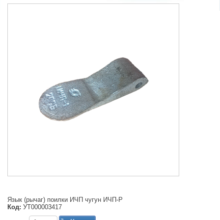
Язык (рычаг) поилки ИЧП чугун ИЧП-Р
Код:
УТ000003417