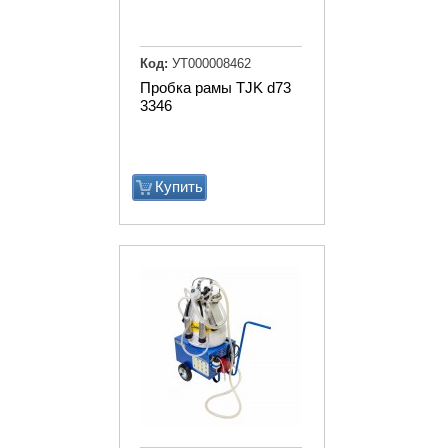
Код:
УТ000008462
Пробка рамы TJK d73
3346
Купить