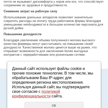
почти не вызывают дискомфорта у коров или коз, что способствует
сохранению их здоровья и продуктивности.
Снижение затрат на рабочую силу
Использование доильных аппаратов позволяет значительно
сократить расходы на оплату труда работников фермы благодаря
уменьшению необходимости в большом количестве персонала для
ручной дойки.
Повышение доходности
Благодаря увеличению объема полученного молока высокого
качества фермеры могут рассчитывать на повышение своей
доходности. Качественное молоко ценится выше на рынке, что
открывает возможности для заключения более выгодных
контрактов с переработчиками или розничными сетями.
Данный сайт использует файлы cookie и
прочие похожие технологии. В том числе, мы
Адрес: Свердловская область, г. Арамиль, ул. Базовая, 2
обрабатываем Ваш IP-адрес для
E-mail:
2161601@mail.ru
определения региона местоположения.
Политика конфиденциальности
Используя данный сайт, вы подтверждаете
8-800-7000-371
свое согласие с
политикой
конфиденциальности
сайта.
Звонок бесплатный
UR66.TOP
создание сайтов
ОК