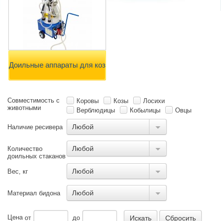
Доильные аппараты для коз
Совместимость с
Коровы
Козы
Лосихи
животными
Верблюдицы
Кобылицы
Овцы
Любой
Наличие ресивера
Любой
Количество
доильных стаканов
Любой
Вес, кг
Любой
Материал бидона
Цена
от
до
Сбросить