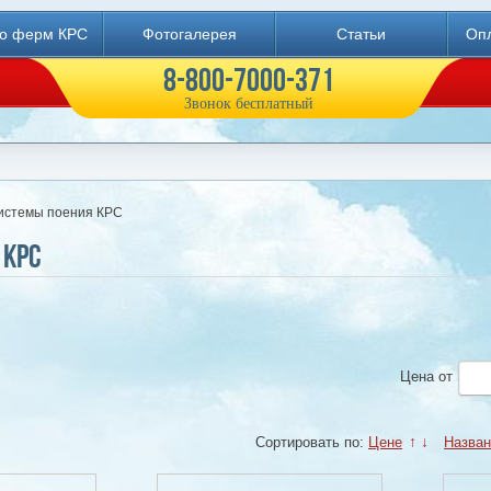
во ферм КРС
Фотогалерея
Статьи
Опл
8-800-7000-371
Звонок бесплатный
истемы поения КРС
 КРС
Цена
от
Сортировать по:
Цене
↑
↓
Назва