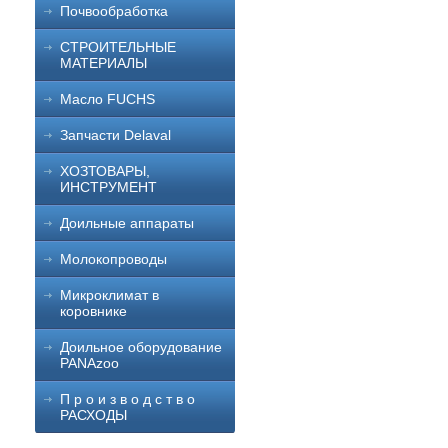
Почвообработка
СТРОИТЕЛЬНЫЕ
МАТЕРИАЛЫ
Масло FUCHS
Запчасти Delaval
ХОЗТОВАРЫ,
ИНСТРУМЕНТ
Доильные аппараты
Молокопроводы
Микроклимат в
коровнике
Доильное оборудование
PANAzoo
П р о и з в о д с т в о
РАСХОДЫ