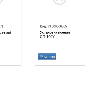
71
Код:
УТ000006565
истема)
Установка поения
СП-100У
Купить