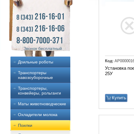
216-16-01
8 (343)
216-16-06
8 (343)
8-800-7000-371
Звонок бесплатный
Код:
АР000001
Доильные роботы
Установка по
Транспортеры
25У
навозоуборочные
Транспортеры,
конвейеры, рольганги
Купить
Маты животноводческие
Охладители молока
Поилки