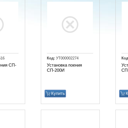
616
Код:
УТ000002274
Код
ения СП-
Установка поения
Ус
СП-200И
СП
Купить
К