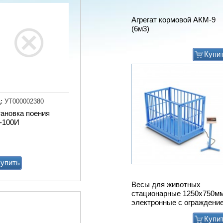
Агрегат кормовой АКМ-9
(6м3)
Купи
:
УТ000002380
тановка поения
-100И
упить
Весы для животных
стационарные 1250х750м
электронные с ограждени
Купи