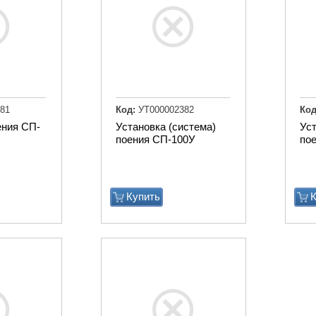
81
Код:
УТ000002382
Код
ения СП-
Установка (система)
Уст
поения СП-100У
по
Купить
К