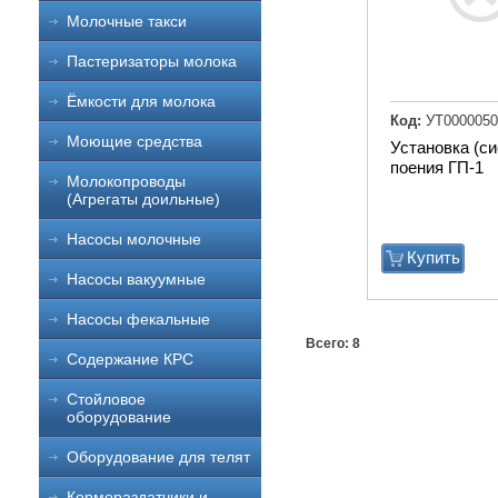
Молочные такси
Пастеризаторы молока
Ёмкости для молока
Код:
УТ0000050
Моющие средства
Установка (с
поения ГП-1
Молокопроводы
(Агрегаты доильные)
Насосы молочные
Купить
Насосы вакуумные
Насосы фекальные
Всего: 8
Содержание КРС
Стойловое
оборудование
Оборудование для телят
Кормораздатчики и