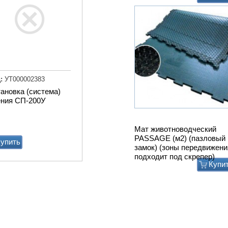
:
УТ000002383
ановка (система)
ения СП-200У
Мат животноводческий
PASSAGE (м2) (пазловый
упить
замок) (зоны передвижени
подходит под скрепер)
Купи