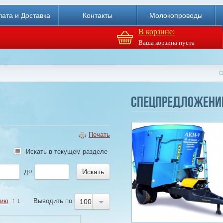
ата и Доставка
Контакты
Молокопроводы
В корзине:
Ваша корзина пуста
Доильный робот Fullwood
Merlin
Спецпредложени
Купи
Печать
Искать в текущем разделе
до
нию
↑
↓
Выводить по
100