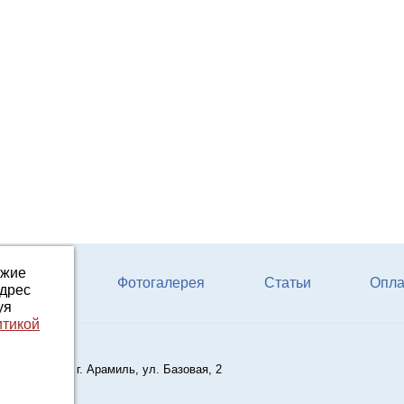
ожие
ферм КРС
Фотогалерея
Статьи
Опла
адрес
уя
итикой
кая область, г. Арамиль, ул. Базовая, 2
ail.ru