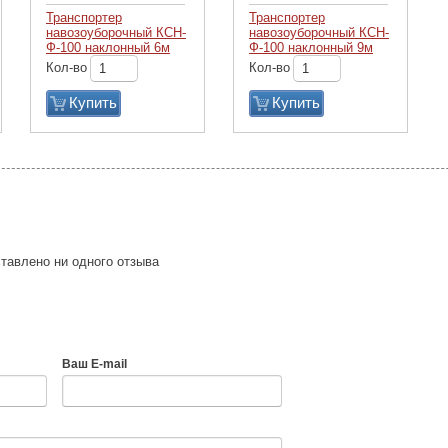
Транспортер
Транспортер
навозоуборочный КСН-
навозоуборочный КСН-
Ф-100 наклонный 6м
Ф-100 наклонный 9м
Кол-во
Кол-во
Купить
Купить
тавлено ни одного отзыва
Ваш E-mail