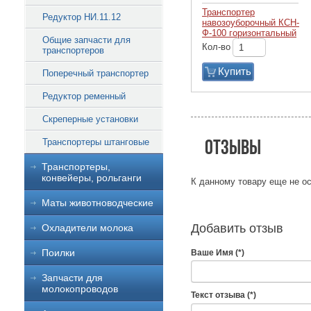
Транспортер
Редуктор НИ.11.12
навозоуборочный КСН-
Ф-100 горизонтальный
Общие запчасти для
Кол-во
транспортеров
Купить
Поперечный транспортер
Редуктор ременный
Скреперные установки
Отзывы
Транспортеры штанговые
Транспортеры,
конвейеры, рольганги
К данному товару еще не ос
Маты животноводческие
Добавить отзыв
Охладители молока
Поилки
Ваше Имя (*)
Запчасти для
молокопроводов
Текст отзыва (*)