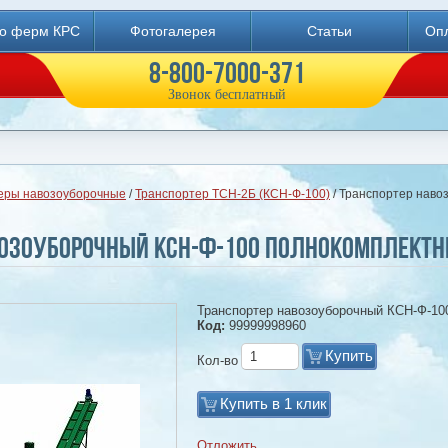
во ферм КРС
Фотогалерея
Статьи
Опл
8-800-7000-371
Звонок бесплатный
еры навозоуборочные
/
Транспортер ТСН-2Б (КСН-Ф-100)
/ Транспортер наво
возоуборочный КСН-Ф-100 полнокомплект
Транспортер навозоуборочный КСН-Ф-10
Код:
99999998960
Купить
Кол-во
Купить в 1 клик
Отложить