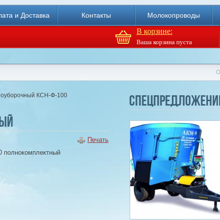
Доильный робот Fullwood
Merlin
ата и Доставка
Контакты
Молокопроводы
В корзине:
Купи
Ваша корзина пуста
зоуборочный КСН-Ф-100
Спецпредложени
ный
Печать
0 полнокомплектный
Агрегат кормовой АКМ-9
(6м3)
Купи