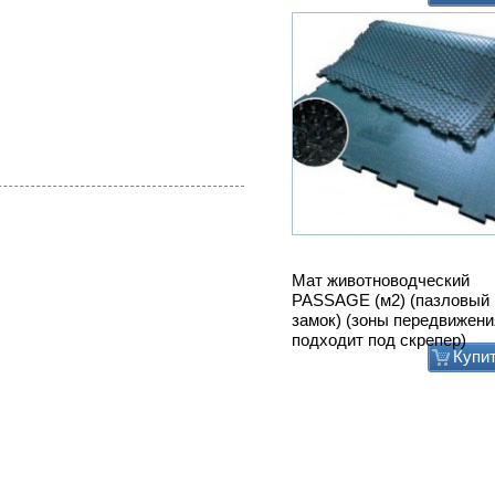
Мат животноводческий
PASSAGE (м2) (пазловый
замок) (зоны передвижени
подходит под скрепер)
Купи
Привод ТСН.00.760 без эл