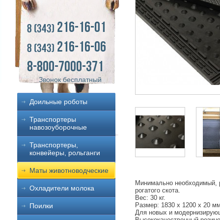
216-16-01
8 (343)
216-16-06
8 (343)
8-800-7000-371
Звонок бесплатный
Доильные роботы
Транспортеры
навозоуборочные
Транспортеры,
конвейеры, рольганги
Маты животноводческие
Минимально необходимый, р
Охладители молока
рогатого скота.
Вес: 30 кг.
Размер: 1830 x 1200 х 20 мм
Поилки
Для новых и модернизиру
Высококачественный резино