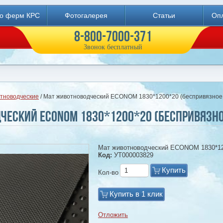
во ферм КРС
Фотогалерея
Статьи
Опл
8-800-7000-371
Звонок бесплатный
тноводческие
/ Мат животноводческий ECONOM 1830*1200*20 (беспривязное
ческий ECONOM 1830*1200*20 (беспривязн
Мат животноводческий ECONOM 1830*120
Код:
УТ000003829
Купить
Кол-во
Купить в 1 клик
Отложить