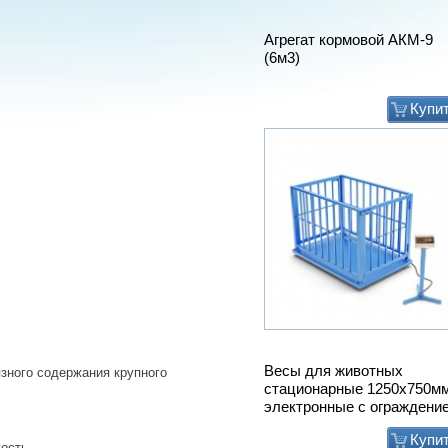
Агрегат кормовой АКМ-9
(6м3)
Купи
Весы для животных
зного содержания крупного
стационарные 1250х750м
электронные с ограждени
Купи
кость