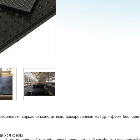
езиновый, каркасно-монолитный, армированный мат для ферм беспривя
.
ющихся ферм
вый, армированный мат обеспечит превосходный комфорт и износостой