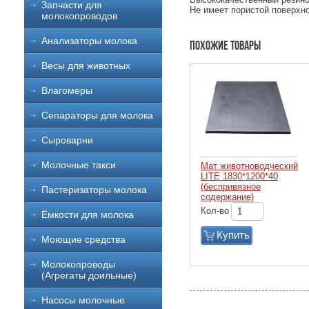
Запчасти для
Не имеет пористой поверхно
молокопроводов
Анализаторы молока
Похожие товары
Весы для животных
Влагомеры
Сепараторы для молока
Сыроварни
Молочные такси
Мат животноводческий
LITE 1830*1200*40
(беспривязное
Пастеризаторы молока
содержание)
Кол-во
Ёмкости для молока
Купить
Моющие средства
Молокопроводы
(Агрегаты доильные)
Насосы молочные