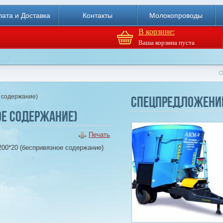
ата и Доставка
Контакты
Молокопроводы
В корзине:
Ваша корзина пуста
Доильный робот Fullwood
Merlin
 содержание)
Спецпредложени
ое содержание)
Купи
Печать
0*20 (беспривязное содержание)