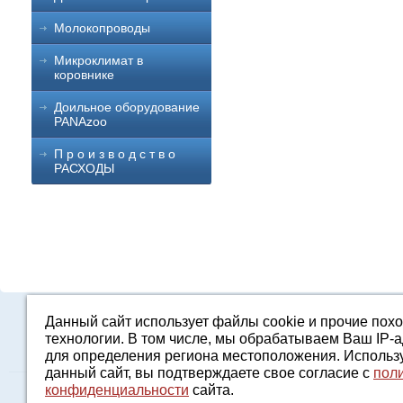
Молокопроводы
Микроклимат в
коровнике
Доильное оборудование
PANAzoo
П р о и з в о д с т в о
РАСХОДЫ
Данный сайт использует файлы cookie и прочие пох
Каталог
О компании
Строительство 
технологии. В том числе, мы обрабатываем Ваш IP-
для определения региона местоположения. Использ
данный сайт, вы подтверждаете свое согласие с
пол
конфиденциальности
сайта.