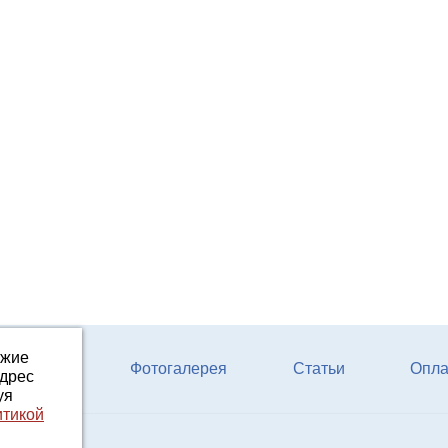
ожие
ферм КРС
Фотогалерея
Статьи
Опла
адрес
уя
итикой