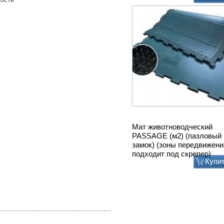
Мат животноводческий
PASSAGE (м2) (пазловый
замок) (зоны передвижени
подходит под скрепер)
Купи