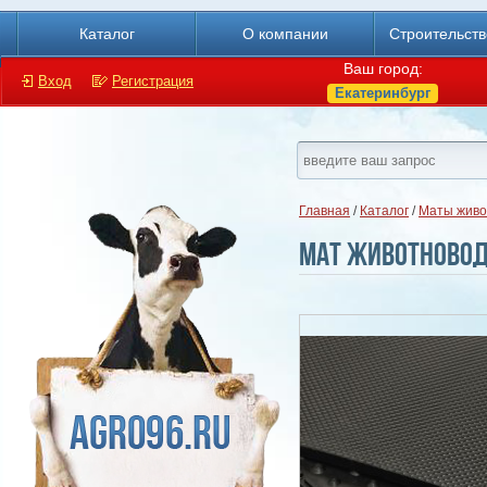
Каталог
О компании
Строительст
Ваш город:
Вход
Регистрация
Екатеринбург
Главная
/
Каталог
/
Маты живо
Мат животновод