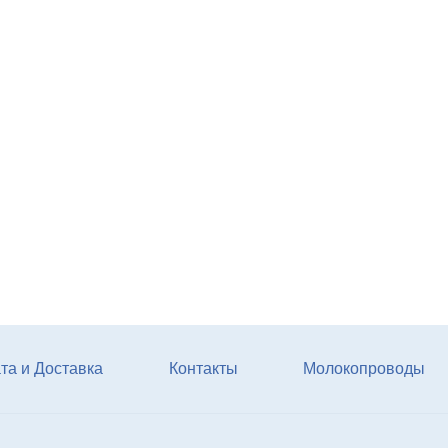
Агрегат кормовой АКМ-9
(6м3)
Купи
та и Доставка
Контакты
Молокопроводы