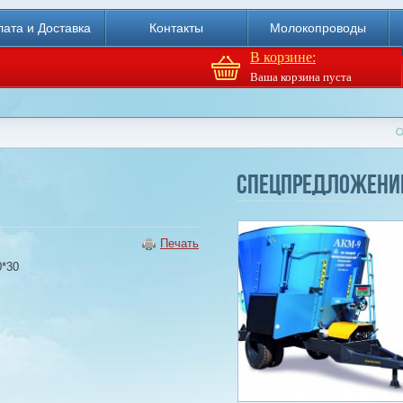
ата и Доставка
Контакты
Молокопроводы
В корзине:
Ваша корзина пуста
Доильный робот Fullwood
Merlin
Спецпредложени
Купи
Печать
0*30