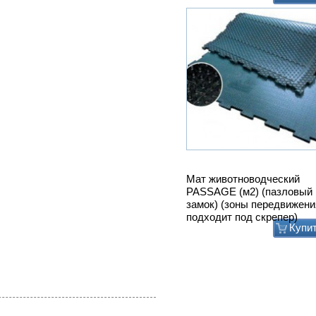
Мат животноводческий
PASSAGE (м2) (пазловый
замок) (зоны передвижени
подходит под скрепер)
Купи