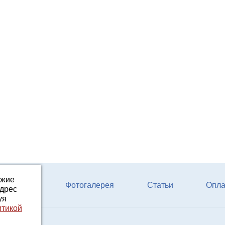
ожие
ферм КРС
Фотогалерея
Статьи
Опла
адрес
уя
итикой