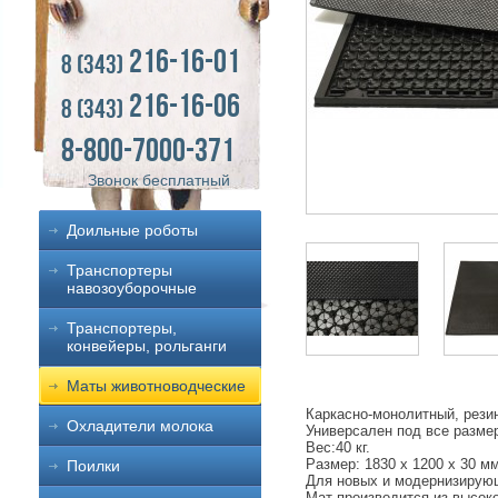
216-16-01
8 (343)
216-16-06
8 (343)
8-800-7000-371
Звонок бесплатный
Доильные роботы
Транспортеры
навозоуборочные
Транспортеры,
конвейеры, рольганги
Маты животноводческие
Каркасно-монолитный, резин
Охладители молока
Универсален под все разме
Вес:40 кг.
Размер: 1830 x 1200 х 30 мм
Поилки
Для новых и модернизиру
Мат производится из высок