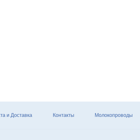
Агрегат кормовой АКМ-9
(6м3)
Купи
та и Доставка
Контакты
Молокопроводы