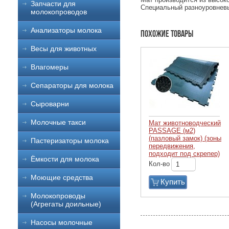
Запчасти для
Специальный разноуровнев
молокопроводов
Анализаторы молока
Похожие товары
Весы для животных
Влагомеры
Сепараторы для молока
Сыроварни
Молочные такси
Мат животноводческий
PASSAGE (м2)
(пазловый замок) (зоны
Пастеризаторы молока
передвижения,
подходит под скрепер)
Ёмкости для молока
Кол-во
Моющие средства
Купить
Молокопроводы
(Агрегаты доильные)
Насосы молочные