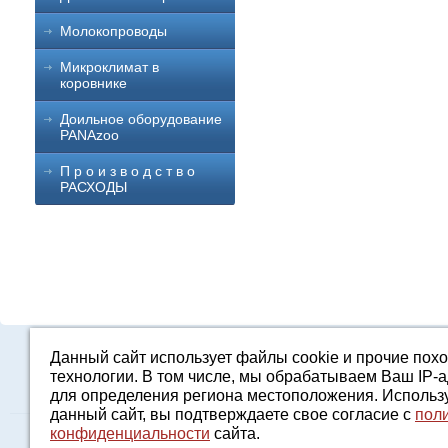
Молокопроводы
Микроклимат в
коровнике
Доильное оборудование
PANAzoo
П р о и з в о д с т в о
РАСХОДЫ
Данный сайт использует файлы cookie и прочие пох
Каталог
О компании
Строительство 
технологии. В том числе, мы обрабатываем Ваш IP-
для определения региона местоположения. Использ
данный сайт, вы подтверждаете свое согласие с
пол
конфиденциальности
сайта.