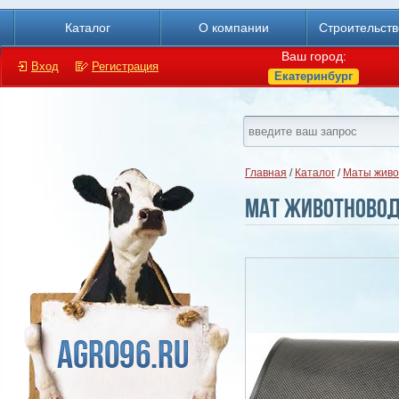
Каталог
О компании
Строительст
Ваш город:
Вход
Регистрация
Екатеринбург
Главная
/
Каталог
/
Маты живо
Мат животновод