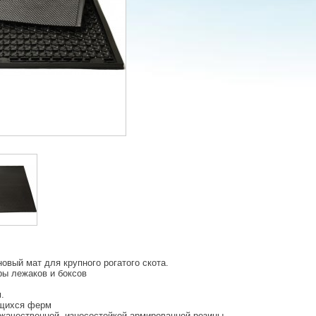
овый мат для крупного рогатого скота.
ры лежаков и боксов
.
ющихся ферм
окачественной, износостойкой армированной резины