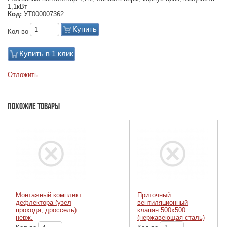
1,1кВт
Код:
УТ000007362
Купить
Кол-во
Купить в 1 клик
Отложить
Похожие товары
Монтажный комплект
Приточный
дефлектора (узел
вентиляционный
прохода, дроссель)
клапан 500х500
нерж.
(нержавеющая сталь)