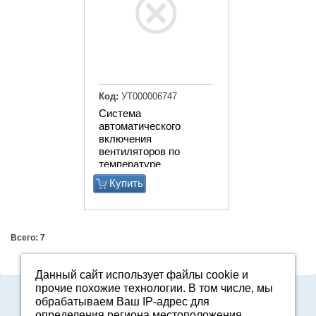
Код:
УТ000006747
Система
автоматического
включения
вентиляторов по
температуре
Купить
Всего: 7
Данный сайт использует файлы cookie и
прочие похожие технологии. В том числе, мы
Адрес: Свердловская область, г. Арамиль, ул. Базовая, 2
обрабатываем Ваш IP-адрес для
E-mail:
2161601@mail.ru
определения региона местоположения.