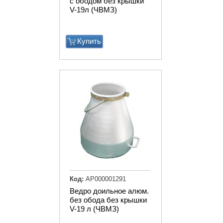
с ободом без крышки
V-19л (ЧВМЗ)
Купить
Код:
АР000001291
Ведро доильное алюм.
без обода без крышки
V-19 л (ЧВМЗ)