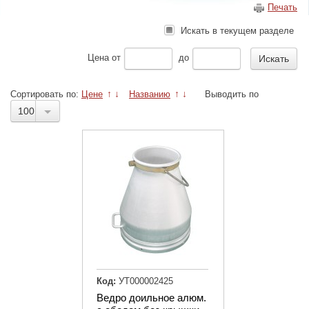
Печать
Искать в текущем разделе
Цена
от
до
Сортировать по:
Цене
↑
↓
Названию
↑
↓
Выводить по
100
Код:
УТ000002425
Ведро доильное алюм.