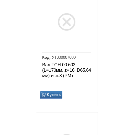
Код:
УТ000007080
Вал ТСН.00.603
(L=170мм, z=16, D65,64
мм) исп.3 (РМ)
Купить