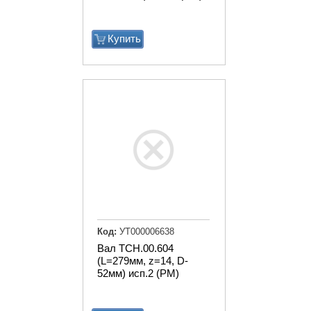
Купить
Код:
УТ000006638
Вал ТСН.00.604
(L=279мм, z=14, D-
52мм) исп.2 (РМ)