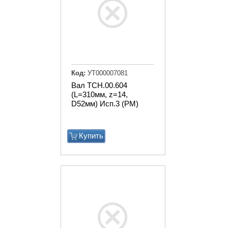
Код:
УТ000007081
Вал ТСН.00.604
(L=310мм, z=14,
D52мм) Исп.3 (РМ)
Купить