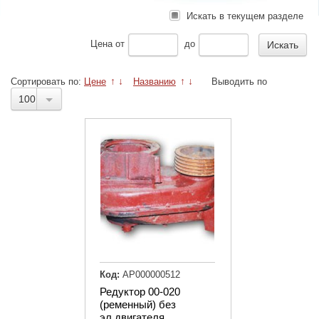
Искать в текущем разделе
Цена
от
до
Сортировать по:
Цене
↑
↓
Названию
↑
↓
Выводить по
100
Код:
АР000000512
Редуктор 00-020
(ременный) без
эл.двигателя