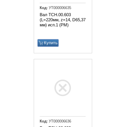
Код:
УТ000006635
Вал ТСН.00.603
(L=220мм, z=14, D65,37
мм) исп.1 (РМ)
Купить
Код:
УТ000006636