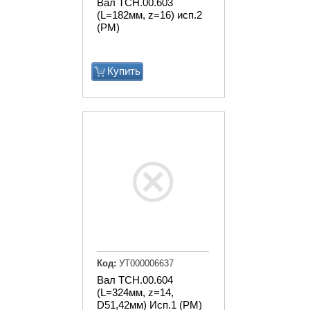
Вал ТСН.00.603
(L=182мм, z=16) исп.2
(РМ)
Купить
Код:
УТ000006637
Вал ТСН.00.604
(L=324мм, z=14,
D51,42мм) Исп.1 (РМ)