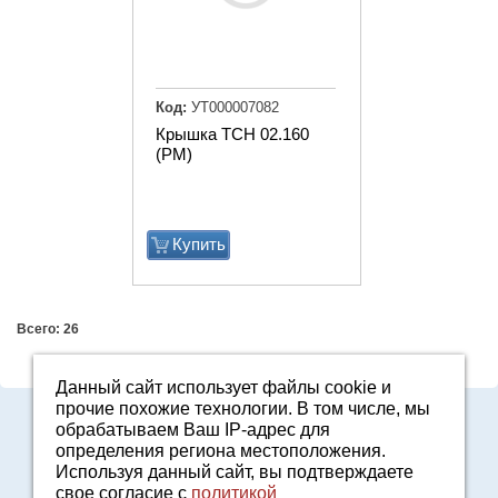
Код:
УТ000007082
Крышка ТСН 02.160
(РМ)
Купить
Всего: 26
Данный сайт использует файлы cookie и
прочие похожие технологии. В том числе, мы
Адрес: Свердловская область, г. Арамиль, ул. Базовая, 2
обрабатываем Ваш IP-адрес для
E-mail:
2161601@mail.ru
определения региона местоположения.
Политика конфиденциальности
Используя данный сайт, вы подтверждаете
свое согласие с
политикой