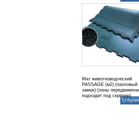
Мат животноводческий
PASSAGE (м2) (пазловый
замок) (зоны передвижени
подходит под скрепер)
Купи