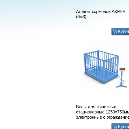
Агрегат кормовой АКМ-9
(6м3)
Купи
Весы для животных
стационарные 1250х750м
электронные с ограждени
Купи