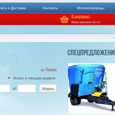
ата и Доставка
Контакты
Молокопроводы
В корзине:
Ваша корзина пуста
Доильный робот Fullwood
Merlin
Спецпредложени
Купи
Печать
Искать в текущем разделе
до