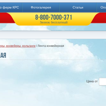
во ферм КРС
Фотогалерея
Статьи
Опл
8-800-7000-371
Звонок бесплатный
ры, конвейеры, рольганги
/ Лента конвейерная
ная
Цена
от