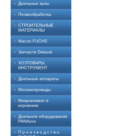
Доильные залы
Почвообработка
СТРОИТЕЛЬНЫЕ
МАТЕРИАЛЫ
Масло FUCHS
Запчасти Delaval
ХОЗТОВАРЫ,
ИНСТРУМЕНТ
Доильные аппараты
Молокопроводы
Микроклимат в
коровнике
Доильное оборудование
PANAzoo
П р о и з в о д с т в о