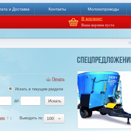
ата и Доставка
Контакты
Молокопроводы
В корзине:
Ваша корзина пуста
Агрегат кормовой АКМ-9
(6м3)
Спецпредложени
Купи
Печать
Искать в текущем разделе
до
нию
↑
↓
Выводить по
100