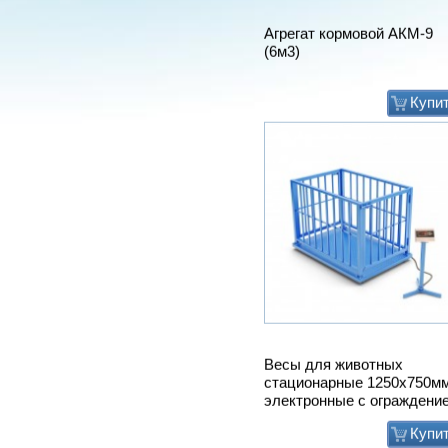
Весы для животных
стационарные 1250х750м
электронные с ограждени
Купи
Мат животноводческий
PASSAGE (м2) (пазловый
замок) (зоны передвижени
подходит под скрепер)
Купи