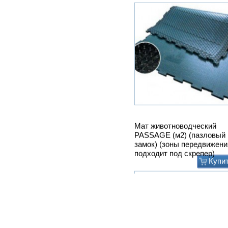
Привод ТСН.00.760 без эл
дв.
Купи