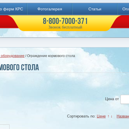
во ферм КРС
Фотогалерея
Статьи
Опл
8-800-7000-371
Звонок бесплатный
 оборудование
/ Ограждение кормового стола
мового стола
Цена
от
Сортировать по:
Цене
↑
↓
Назва