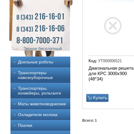
216-16-01
8 (343)
216-16-06
8 (343)
8-800-7000-371
Звонок бесплатный
Код:
УТ000006521
Доильные роботы
Диагональная решетк
Транспортеры
для КРС 3000х900
навозоуборочные
(48*34)
Транспортеры,
конвейеры, рольганги
Купить
Маты животноводческие
Охладители молока
Всего: 1
Поилки