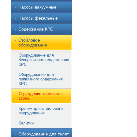
Насосы вакуумные
Насосы фекальные
Содержание КРС
Стойловое
оборудование
Оборудование для
беспривязного содержания
КРС
Оборудование для
привязного содержания
КРС
Ограждение кормового
стола
Крепеж для стойлового
оборудования
Калитки
Оборудование для телят