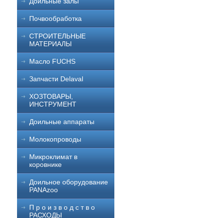
Доильные залы
Почвообработка
СТРОИТЕЛЬНЫЕ
МАТЕРИАЛЫ
Масло FUCHS
Запчасти Delaval
ХОЗТОВАРЫ,
ИНСТРУМЕНТ
Доильные аппараты
Молокопроводы
Микроклимат в
коровнике
Доильное оборудование
PANAzoo
П р о и з в о д с т в о
РАСХОДЫ