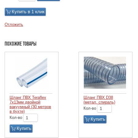
Купить в 1 клик
Отложить
Похожие товары
Шланг ПВХ Teraflex
Шланг ПВХ D38
7х13мм двойной
(метал. спираль)
вакуумный (30 метров
Кол-во
в бухте)
Кол-во
Купить
Купить