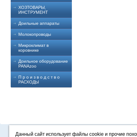
ХОЗТОВАРЫ,
ИНСТРУМЕНТ
Доильные аппараты
Молокопроводы
Микроклимат в
коровнике
Доильное оборудование
PANAzoo
П р о и з в о д с т в о
РАСХОДЫ
Данный сайт использует файлы cookie и прочие пох