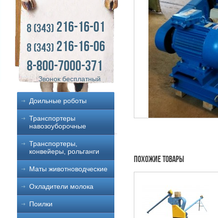
216-16-01
8 (343)
216-16-06
8 (343)
8-800-7000-371
Звонок бесплатный
Доильные роботы
Транспортеры
навозоуборочные
Транспортеры,
конвейеры, рольганги
Похожие товары
Маты животноводческие
Охладители молока
Поилки