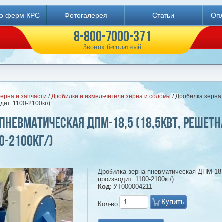
во ферм КРС
Фотогалерея
Статьи
Опл
8-800-7000-371
Звонок бесплатный
ерна и запчасти
/
Дробилки и измельчители зерна и соломы
/ Дробилка зерна
ит. 1100-2100кг/)
пневматическая ДПМ-18,5 (18,5кВт, решетн
0-2100кг/)
Дробилка зерна пневматическая ДПМ-18,5
производит. 1100-2100кг/)
Код:
УТ000004211
Купить
Кол-во