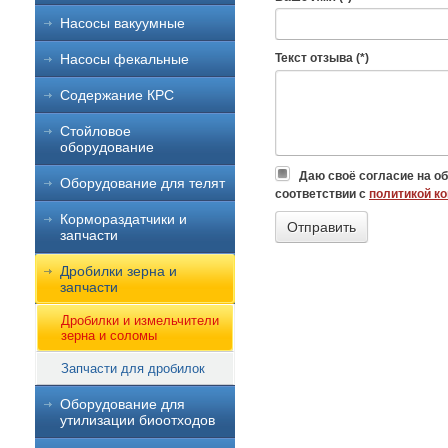
Насосы вакуумные
Насосы фекальные
Текст отзыва (*)
Содержание КРС
Стойловое
оборудование
Даю своё согласие на о
Оборудование для телят
соответствии с
политикой к
Кормораздатчики и
запчасти
Дробилки зерна и
запчасти
Дробилки и измельчители
зерна и соломы
Запчасти для дробилок
Оборудование для
утилизации биоотходов