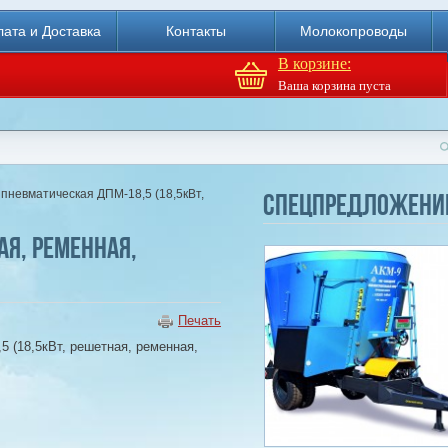
ата и Доставка
Контакты
Молокопроводы
В корзине:
Ваша корзина пуста
Доильный робот Fullwood
Merlin
 пневматическая ДПМ-18,5 (18,5кВт,
Спецпредложени
Купи
ая, ременная,
Печать
 (18,5кВт, решетная, ременная,