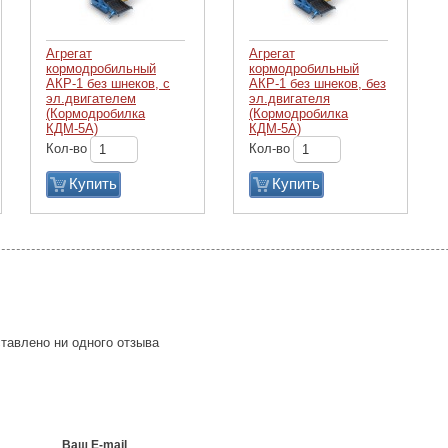
Агрегат
Агрегат
кормодробильный
кормодробильный
АКР-1 без шнеков, с
АКР-1 без шнеков, без
эл.двигателем
эл.двигателя
(Кормодробилка
(Кормодробилка
КДМ-5А)
КДМ-5А)
Кол-во
Кол-во
Купить
Купить
тавлено ни одного отзыва
Ваш E-mail