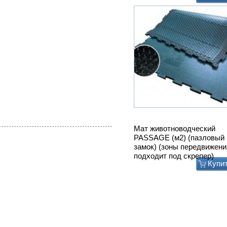
Мат животноводческий
PASSAGE (м2) (пазловый
замок) (зоны передвижени
подходит под скрепер)
Купи