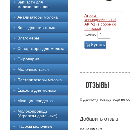
Запчасти для
молокопроводов
Агрегат
Анализаторы молока
кормодробильный
АКР-1 (в сборе со
Весы для животных
шнеками)
Кол-во
Влагомеры
Купить
Сепараторы для молока
Сыроварни
Молочные такси
Пастеризаторы молока
Отзывы
Ёмкости для молока
К данному товару еще не ос
Моющие средства
Молокопроводы
(Агрегаты доильные)
Добавить отзыв
Насосы молочные
Ваше Имя (*)