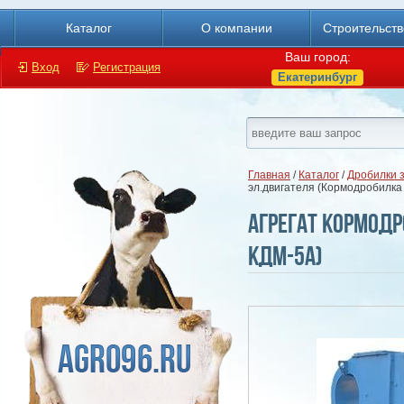
Каталог
О компании
Строительст
Ваш город:
Вход
Регистрация
Екатеринбург
Главная
/
Каталог
/
Дробилки з
эл.двигателя (Кормодробилка
Агрегат кормодр
КДМ-5А)