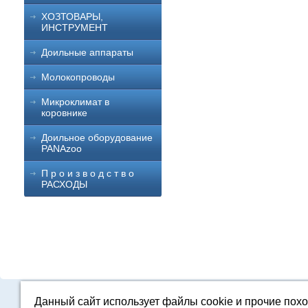
ХОЗТОВАРЫ,
ИНСТРУМЕНТ
Доильные аппараты
Молокопроводы
Микроклимат в
коровнике
Доильное оборудование
PANAzoo
П р о и з в о д с т в о
РАСХОДЫ
Данный сайт использует файлы cookie и прочие пох