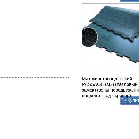
Мат животноводческий
PASSAGE (м2) (пазловый
замок) (зоны передвижени
подходит под скрепер)
Купи