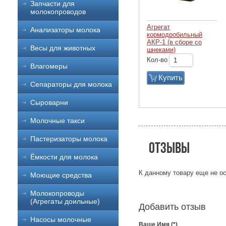
Запчасти для
молокопроводов
Агрегат
Анализаторы молока
кормодробильный
АКР-1 (в сборе со
Весы для животных
шнеками)
Кол-во
Влагомеры
Купить
Сепараторы для молока
Сыроварни
Молочные такси
Пастеризаторы молока
Отзывы
Ёмкости для молока
К данному товару еще не ос
Моющие средства
Молокопроводы
(Агрегаты доильные)
Добавить отзыв
Насосы молочные
Ваше Имя (*)