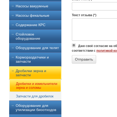
Насосы вакуумные
Насосы фекальные
Текст отзыва (*)
Содержание КРС
Стойловое
оборудование
Даю своё согласие на о
Оборудование для телят
соответствии с
политикой к
Кормораздатчики и
запчасти
Дробилки зерна и
запчасти
Дробилки и измельчители
зерна и соломы
Запчасти для дробилок
Оборудование для
утилизации биоотходов