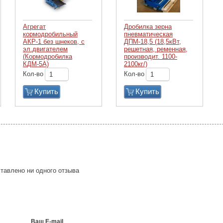
Агрегат
Дробилка зерна
кормодробильный
пневматическая
АКР-1 без шнеков, с
ДПМ-18,5 (18,5кВт,
эл.двигателем
решетная, ременная,
(Кормодробилка
производит. 1100-
КДМ-5А)
2100кг/)
Кол-во
Кол-во
Купить
Купить
тавлено ни одного отзыва
Ваш E-mail