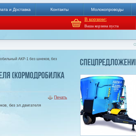
ата и Доставка
Контакты
Молокопроводы
В корзине:
Ваша корзина пуста
Доильный робот Fullwood
Merlin
робильный АКР-1 без шнеков, без
Спецпредложени
Купи
теля (Кормодробилка
Печать
ков, без эл.двигателя