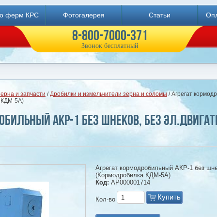
во ферм КРС
Фотогалерея
Статьи
Опл
8-800-7000-371
Звонок бесплатный
ерна и запчасти
/
Дробилки и измельчители зерна и соломы
/ Агрегат кормод
 КДМ-5А)
обильный АКР-1 без шнеков, без эл.двига
Агрегат кормодробильный АКР-1 без шне
(Кормодробилка КДМ-5А)
Код:
АР000001714
Купить
Кол-во