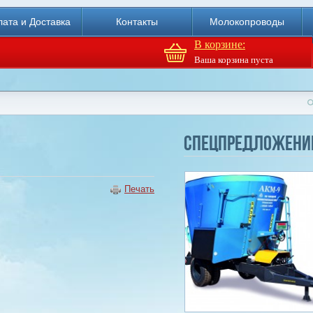
ата и Доставка
Контакты
Молокопроводы
В корзине:
Ваша корзина пуста
Доильный робот Fullwood
Merlin
Спецпредложени
Купи
Печать