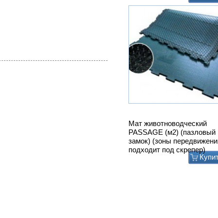
Мат животноводческий
PASSAGE (м2) (пазловый
замок) (зоны передвижени
подходит под скрепер)
Купи