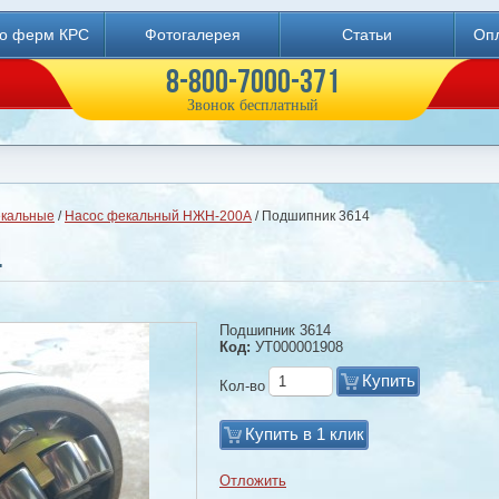
во ферм КРС
Фотогалерея
Статьи
Опл
8-800-7000-371
Звонок бесплатный
кальные
/
Насос фекальный НЖН-200А
/ Подшипник 3614
4
Подшипник 3614
Код:
УТ000001908
Купить
Кол-во
Купить в 1 клик
Отложить