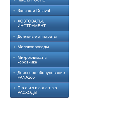
Масло FUCHS
Запчасти Delaval
ХОЗТОВАРЫ,
ИНСТРУМЕНТ
Доильные аппараты
Молокопроводы
Микроклимат в
коровнике
Доильное оборудование
PANAzoo
П р о и з в о д с т в о
РАСХОДЫ