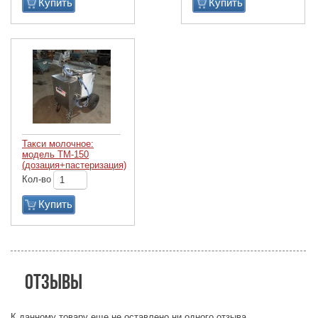
Купить
Купить
Такси молочное:
модель ТМ-150
(дозация+пастеризация)
Кол-во
Купить
Отзывы
К данному товару еще не оставлено ни одного отзыва