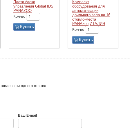
Плата блока
Комплект
управления Global IDS
оборудования для
PANAZOO
автоматизации
доильного зала на 16
Кол-во
стойло-места
PANAzoo,ИТАЛИЯ
Купить
Кол-во
Купить
тавлено ни одного отзыва
Ваш E-mail