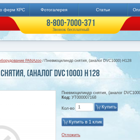
во ферм КРС
Фотогалерея
Статьи
Опл
8-800-7000-371
Звонок бесплатный
оборудование PANAzoo
/ Пневмоцилиндр снятия, (аналог DVC1000) Н128
нятия, (аналог DVC1000) Н128
Пневмоцилиндр снятия, (аналог DVC100
Код:
УТ000007168
Купить
Кол-во
Купить в 1 клик
Отложить