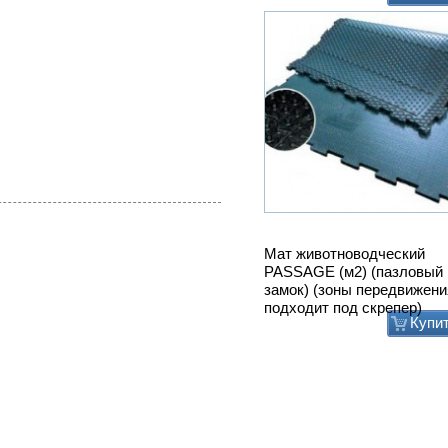
Мат животноводческий
PASSAGE (м2) (пазловый
замок) (зоны передвижени
подходит под скрепер)
Купи