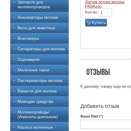
Датчик потока молока
Запчасти для
PANAzoo
молокопроводов
Кол-во
Анализаторы молока
Купить
Весы для животных
Влагомеры
Сепараторы для молока
Сыроварни
Отзывы
Молочные такси
Пастеризаторы молока
К данному товару еще не ос
Ёмкости для молока
Моющие средства
Добавить отзыв
Молокопроводы
Ваше Имя (*)
(Агрегаты доильные)
Насосы молочные