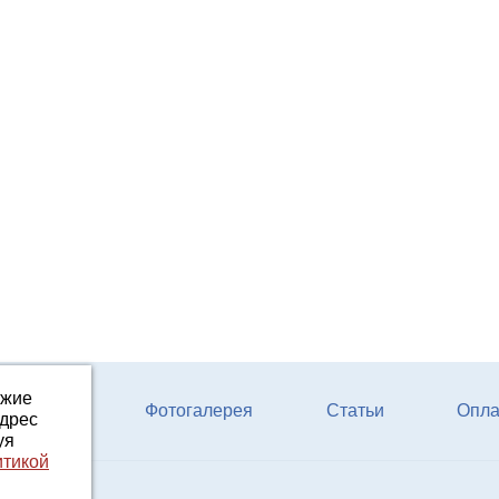
ожие
ферм КРС
Фотогалерея
Статьи
Опла
адрес
уя
итикой