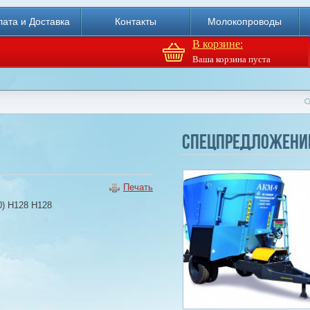
ата и Доставка
Контакты
Молокопроводы
В корзине:
Ваша корзина пуста
Доильный робот Fullwood
Merlin
Спецпредложени
Купи
Печать
0) Н128 Н128