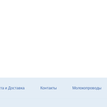
Агрегат кормовой АКМ-9
(6м3)
Купи
та и Доставка
Контакты
Молокопроводы