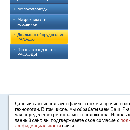
Молокопроводы
Микроклимат в
коровнике
Доильное оборудование
PANAzoo
П р о и з в о д с т в о
РАСХОДЫ
Данный сайт использует файлы cookie и прочие пох
Каталог
О компании
Строительство 
технологии. В том числе, мы обрабатываем Ваш IP-
для определения региона местоположения. Использ
данный сайт, вы подтверждаете свое согласие с
пол
конфиденциальности
сайта.