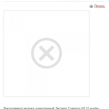
Печать
Вискозиметр молока электронный Эксперт Соматос-02 (2 колбы,