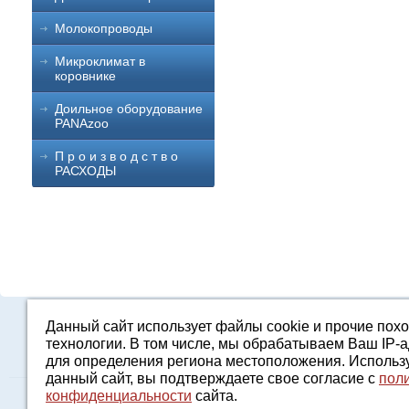
Молокопроводы
Микроклимат в
коровнике
Доильное оборудование
PANAzoo
П р о и з в о д с т в о
РАСХОДЫ
Данный сайт использует файлы cookie и прочие пох
Каталог
О компании
Строительство 
технологии. В том числе, мы обрабатываем Ваш IP-
для определения региона местоположения. Использ
данный сайт, вы подтверждаете свое согласие с
пол
конфиденциальности
сайта.