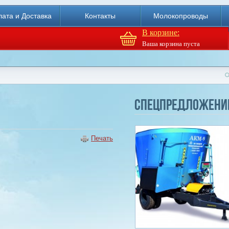
ата и Доставка
Контакты
Молокопроводы
В корзине:
Ваша корзина пуста
Доильный робот Fullwood
Merlin
Спецпредложени
Купи
Печать