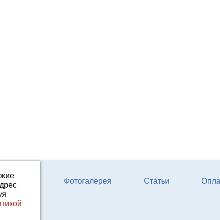
ожие
ферм КРС
Фотогалерея
Статьи
Опла
адрес
уя
итикой