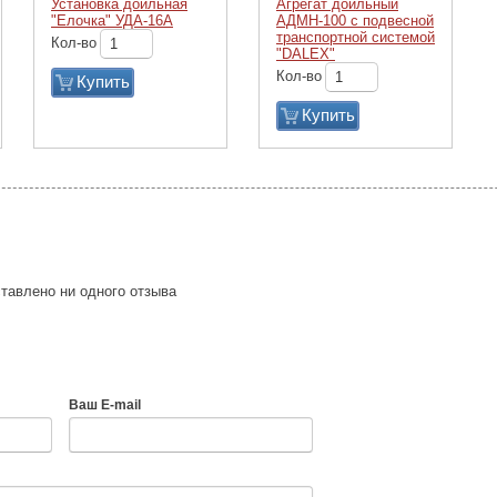
Установка доильная
Агрегат доильный
"Елочка" УДА-16А
АДМН-100 с подвесной
транспортной системой
Кол-во
"DALEX"
Кол-во
Купить
Купить
тавлено ни одного отзыва
Ваш E-mail