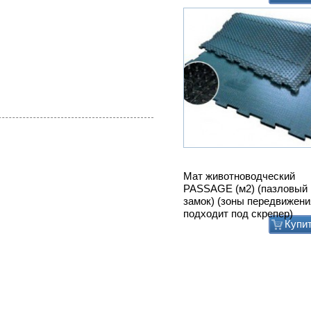
Мат животноводческий
PASSAGE (м2) (пазловый
замок) (зоны передвижени
подходит под скрепер)
Купи