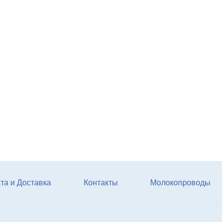
Агрегат кормовой АКМ-9
(6м3)
Купи
та и Доставка
Контакты
Молокопроводы