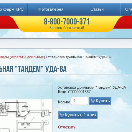
во ферм КРС
Фотогалерея
Статьи
Опл
8-800-7000-371
Звонок бесплатный
воды (Агрегаты доильные)
/ Установка доильная "Тандем" УДА-8А
ьная "Тандем" УДА-8А
Установка доильная "Тандем" УДА-8А
Код:
УТ000001867
Купить
Кол-во
Купить в 1 клик
Отложить