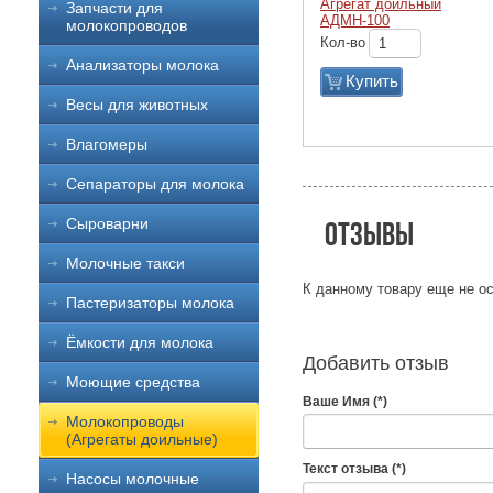
Агрегат доильный
Запчасти для
АДМН-100
молокопроводов
Кол-во
Анализаторы молока
Купить
Весы для животных
Влагомеры
Сепараторы для молока
Сыроварни
Отзывы
Молочные такси
К данному товару еще не ос
Пастеризаторы молока
Ёмкости для молока
Добавить отзыв
Моющие средства
Ваше Имя (*)
Молокопроводы
(Агрегаты доильные)
Текст отзыва (*)
Насосы молочные