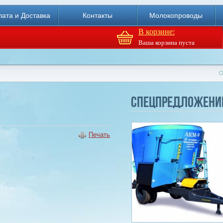
ата и Доставка
Контакты
Молокопроводы
В корзине:
Ваша корзина пуста
Доильный робот Fullwood
Merlin
Спецпредложени
Купи
Печать