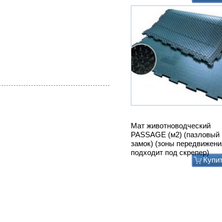
Мат животноводческий
PASSAGE (м2) (пазловый
замок) (зоны передвижени
подходит под скрепер)
Купи