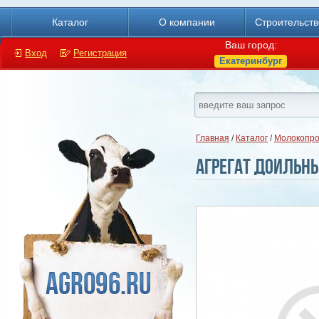
Каталог
О компании
Строительст
Ваш город:
Вход
Регистрация
Екатеринбург
Главная
/
Каталог
/
Молокопро
Агрегат доильны