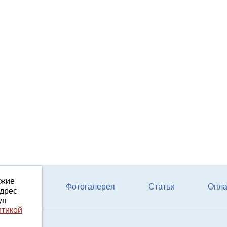
ожие
ферм КРС
Фотогалерея
Статьи
Опла
адрес
уя
итикой