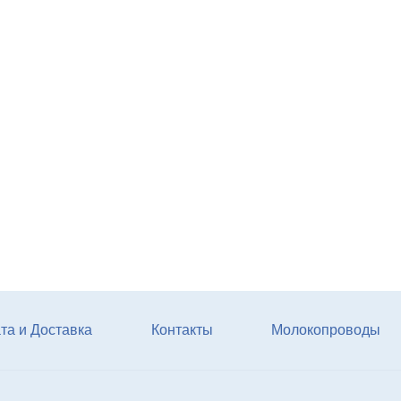
Агрегат кормовой АКМ-9
(6м3)
Купи
та и Доставка
Контакты
Молокопроводы