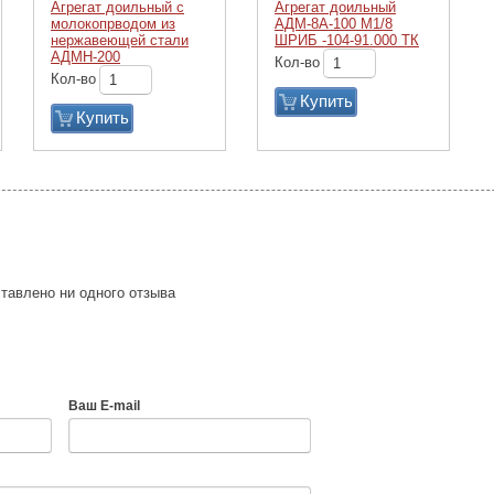
Агрегат доильный с
Агрегат доильный
молокопрводом из
АДМ-8А-100 М1/8
нержавеющей стали
ШРИБ -104-91.000 ТК
АДМН-200
Кол-во
Кол-во
Купить
Купить
тавлено ни одного отзыва
Ваш E-mail