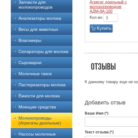
Агрегат доильный с
Запчасти для
молокопроводом
молокопроводов
АДМ-8А-100
Кол-во
Анализаторы молока
Купить
Весы для животных
Влагомеры
Сепараторы для молока
Сыроварни
Отзывы
Молочные такси
К данному товару еще не ос
Пастеризаторы молока
Ёмкости для молока
Добавить отзыв
Моющие средства
Ваше Имя (*)
Молокопроводы
(Агрегаты доильные)
Текст отзыва (*)
Насосы молочные