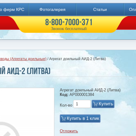
во ферм КРС
Фотогалерея
Статьи
Опл
8-800-7000-371
Звонок бесплатный
воды (Агрегаты доильные)
/ Агрегат доильный АИД-2 (Литва)
й АИД-2 (Литва)
Агрегат доильный АИД-2 (Литва)
Код:
АР000001384
Купить
Кол-во
Купить в 1 клик
Отложить