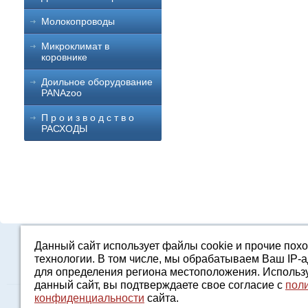
Молокопроводы
Микроклимат в
коровнике
Доильное оборудование
PANAzoo
П р о и з в о д с т в о
РАСХОДЫ
Данный сайт использует файлы cookie и прочие пох
Каталог
О компании
Строительство 
технологии. В том числе, мы обрабатываем Ваш IP-
для определения региона местоположения. Использ
данный сайт, вы подтверждаете свое согласие с
пол
конфиденциальности
сайта.