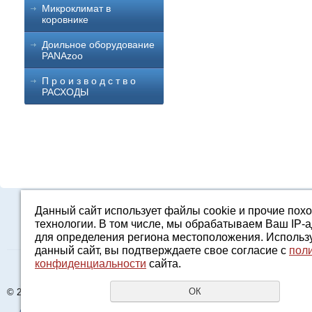
Микроклимат в
коровнике
Доильное оборудование
PANAzoo
П р о и з в о д с т в о
РАСХОДЫ
Данный сайт использует файлы cookie и прочие пох
Каталог
О компании
Строительство 
технологии. В том числе, мы обрабатываем Ваш IP-
для определения региона местоположения. Использ
данный сайт, вы подтверждаете свое согласие с
пол
конфиденциальности
сайта.
Адрес: Свердловс
ОК
© 2015 - 2026 AGRO96.RU
E-mail:
2161601@m