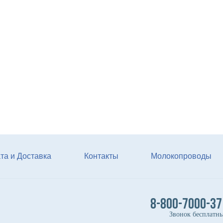
Мат животноводческий
PASSAGE (м2) (пазловый
замок) (зоны передвижени
подходит под скрепер)
Купи
та и Доставка
Контакты
Молокопроводы
8-800-7000-37
Звонок бесплатн