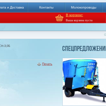
ата и Доставка
Контакты
Молокопроводы
В корзине:
Ваша корзина пуста
Агрегат кормовой АКМ-9
СН-3,0Б
Спецпредложени
(6м3)
Купи
Печать