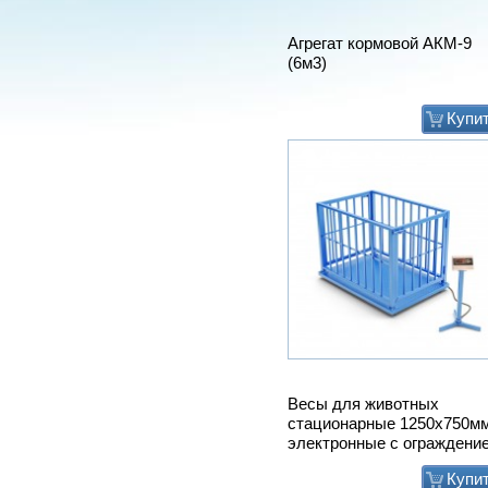
Весы для животных
стационарные 1250х750м
электронные с ограждени
Купи
Мат животноводческий
PASSAGE (м2) (пазловый
замок) (зоны передвижени