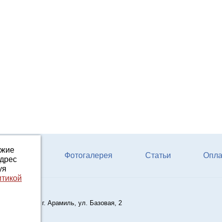
ожие
ферм КРС
Фотогалерея
Статьи
Опла
адрес
уя
итикой
кая область, г. Арамиль, ул. Базовая, 2
ail.ru