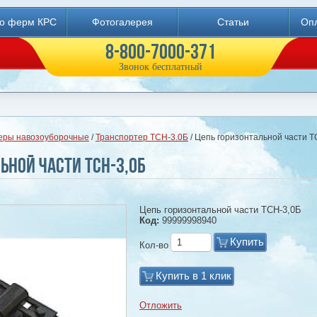
во ферм КРС
Фотогалерея
Статьи
Опл
8-800-7000-371
Звонок бесплатный
еры навозоуборочные
/
Транспортер ТСН-3.0Б
/ Цепь горизонтальной части Т
ьной части ТСН-3,0Б
Цепь горизонтальной части ТСН-3,0Б
Код:
99999998940
Купить
Кол-во
Купить в 1 клик
Отложить