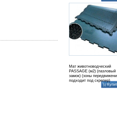
подходит под скрепер)
Купи
Привод ТСН.00.760 без эл
дв.
Купи