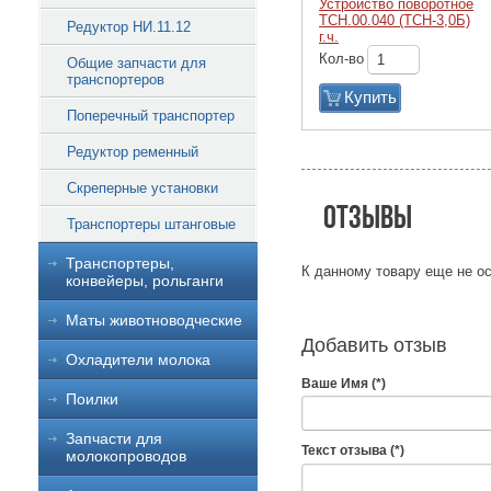
Устройство поворотное
ТСН.00.040 (ТСН-3,0Б)
Редуктор НИ.11.12
г.ч.
Кол-во
Общие запчасти для
транспортеров
Купить
Поперечный транспортер
Редуктор ременный
Скреперные установки
Отзывы
Транспортеры штанговые
Транспортеры,
К данному товару еще не ос
конвейеры, рольганги
Маты животноводческие
Добавить отзыв
Охладители молока
Ваше Имя (*)
Поилки
Запчасти для
Текст отзыва (*)
молокопроводов