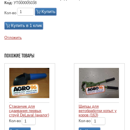
Код:
УТ000005038
Купить
Кол-во
Купить в 1 клик
Отложить
Похожие товары
Стаканчик для
Щипцы для
сдаивания первых
ветобработки копыт у
струй DeLaval (аналог)
коров (163)
Кол-во
Кол-во