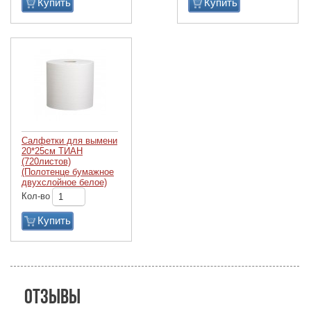
Купить
Купить
Салфетки для вымени
20*25см ТИАН
(720листов)
(Полотенце бумажное
двухслойное белое)
Кол-во
Купить
Отзывы