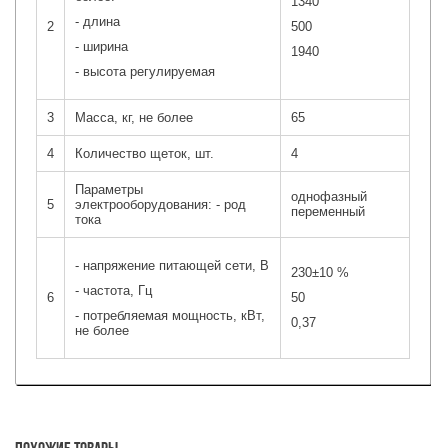
1340
- длина
2
500
- ширина
1940
- высота регулируемая
3
Масса, кг, не более
65
4
Количество щеток, шт.
4
Параметры
однофазный
5
электрооборудования: - род
переменный
тока
- напряжение питающей сети, В
230±10 %
- частота, Гц
6
50
- потребляемая мощность, кВт,
0,37
не более