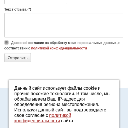
Текст отзыва (*)
Даю своё согласие на обработку моих персональных данных, в
соответствии с
политикой конфиденциальности
Данный сайт использует файлы cookie и
прочие похожие технологии. В том числе, мы
Адрес: Свердловская область, г. Арамиль, ул. Базовая, 2
обрабатываем Ваш IP-адрес для
E-mail:
2161601@mail.ru
определения региона местоположения.
Политика конфиденциальности
Используя данный сайт, вы подтверждаете
8-800-7000-371
свое согласие с
политикой
конфиденциальности
сайта.
Звонок бесплатный