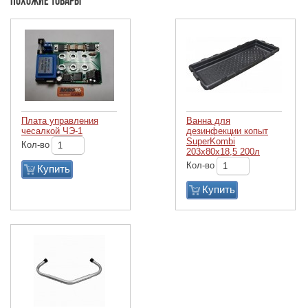
Похожие товары
Плата управления
Ванна для
чесалкой ЧЭ-1
дезинфекции копыт
SuperKombi
Кол-во
203х80х18,5 200л
Кол-во
Купить
Купить