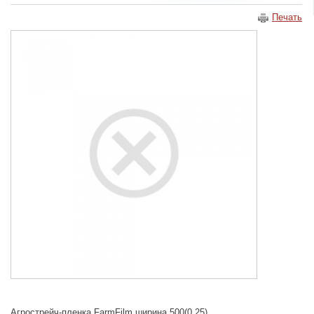
Печать
Агрострейч-пленка FarmFilm ширина 500(0.25)