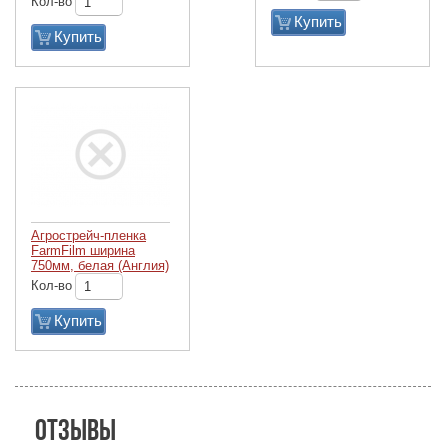
Кол-во
Купить
Купить
Агрострейч-пленка
FarmFilm ширина
750мм, белая (Англия)
Кол-во
Купить
Отзывы