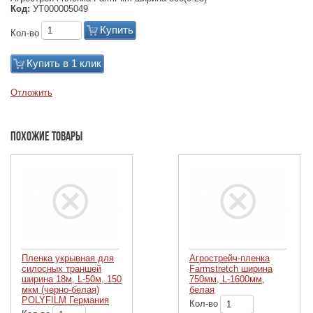
Код:
УТ000005049
Купить
Кол-во
Купить в 1 клик
Отложить
Похожие товары
Пленка укрывная для
Агрострейч-пленка
силосных траншей
Farmstretch ширина
ширина 18м, L-50м, 150
750мм, L-1600мм,
мкм (черно-белая)
белая
POLYFILM Германия
Кол-во