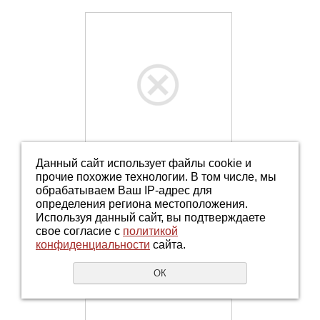
Данный сайт использует файлы cookie и
Код:
УТ000003968
прочие похожие технологии. В том числе, мы
Весовая система для
обрабатываем Ваш IP-адрес для
охладителя закрытого
определения региона местоположения.
типа 4000-8000 кг (без
Используя данный сайт, вы подтверждаете
монтажного комплекта)
свое согласие с
политикой
конфиденциальности
сайта.
Купить
ОК