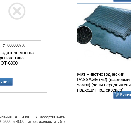
:
УТ000003707
ладитель молока
рытого типа
ОТ-6000
Мат животноводческий
PASSAGE (м2) (пазловый
упить
замок) (зоны передвижени
подходит под скрепер)
Купи
омпания AGRO96. В ассортименте
0, 3000 и 4000 литров жидкости. Это