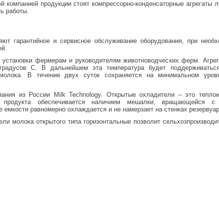
й компанией продукции стоят компрессорно-конденсаторные агрегаты 
ь работы.
ют гарантийное и сервисное обслуживание оборудования, при необх
ей.
 установки фермерам и руководителям животноводческих ферм. Агрег
градусов С. В дальнейшем эта температура будет поддерживаться
 молока. В течение двух суток сохраняется на минимальном уров
пания из России Milk Technology. Открытые охладители – это тепло
 продукта обеспечивается наличием мешалки, вращающейся с 
емкости равномерно охлаждается и не намерзает на стенках резервуар
ели молока открытого типа горизонтальные позволит сельхозпроизвод