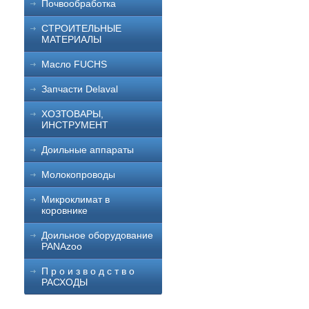
Почвообработка
СТРОИТЕЛЬНЫЕ
МАТЕРИАЛЫ
Масло FUCHS
Запчасти Delaval
ХОЗТОВАРЫ,
ИНСТРУМЕНТ
Доильные аппараты
Молокопроводы
Микроклимат в
коровнике
Доильное оборудование
PANAzoo
П р о и з в о д с т в о
РАСХОДЫ