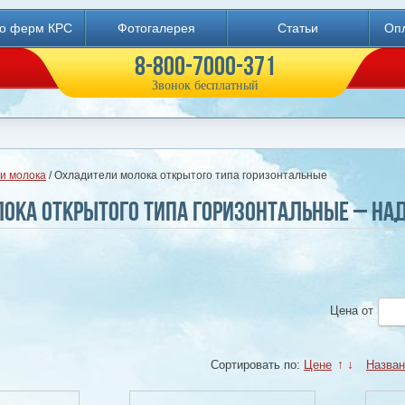
во ферм КРС
Фотогалерея
Статьи
Опл
8-800-7000-371
Звонок бесплатный
и молока
/ Охладители молока открытого типа горизонтальные
ока открытого типа горизонтальные – на
Цена
от
Сортировать по:
Цене
↑
↓
Назва