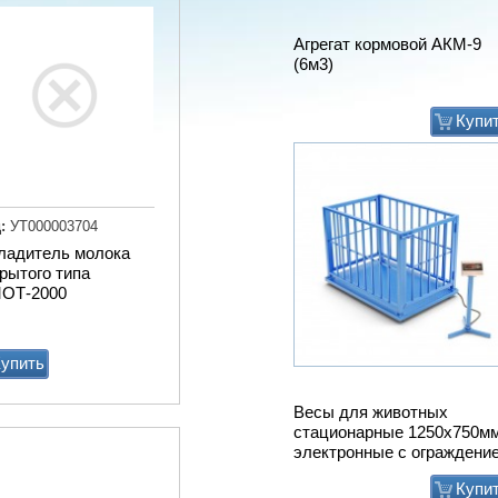
Агрегат кормовой АКМ-9
(6м3)
Купи
:
УТ000003704
ладитель молока
рытого типа
ОТ-2000
упить
Весы для животных
стационарные 1250х750м
электронные с ограждени
Купи