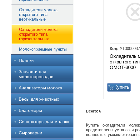
Охладители молока
открытого типа
вертикальные
Охладители молока
открытого типа
горизонтальные
Код:
УТ0000037
Молокоприемные пункты
Охладитель 
Поилки
открытого тип
ОМОТ-3000
Запчасти для
молокопроводов
Купить
Анализаторы молока
Весы для животных
Влагомеры
Всего: 6
Сепараторы для молока
Купить охладители молок
представлены установки рос
Сыроварни
полностью укомплектованны