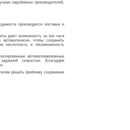
лучших зарубежных производителей,
одимости производится поставка и
аты дают возможность за три часа
Привод ТСН.00.760 без эл
 автоматически, чтобы сохранить
не кислотность и обсемененность
дв.
изолированные автоматизированные
Купи
заданной скоростью. Благодаря
а.
ителям решить проблему сохранения