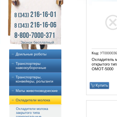
216-16-01
8 (343)
216-16-06
8 (343)
8-800-7000-371
Звонок бесплатный
Код:
УТ0000036
Доильные роботы
Охладитель 
Транспортеры
открытого тип
навозоуборочные
ОМОТ-5000
Транспортеры,
конвейеры, рольганги
Купить
Маты животноводческие
Охладители молока
Охладители молока
закрытого типа
горизонтальные