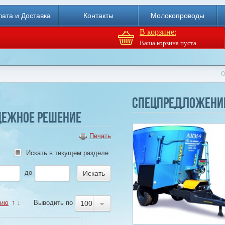
ата и Доставка
Контакты
Молокопроводы
В корзине:
Ваша корзина пуста
Доильный робот Fullwood
Merlin
Спецпредложени
дежное решение
Купи
Печать
Искать в текущем разделе
до
нию
↑
↓
Выводить по
100