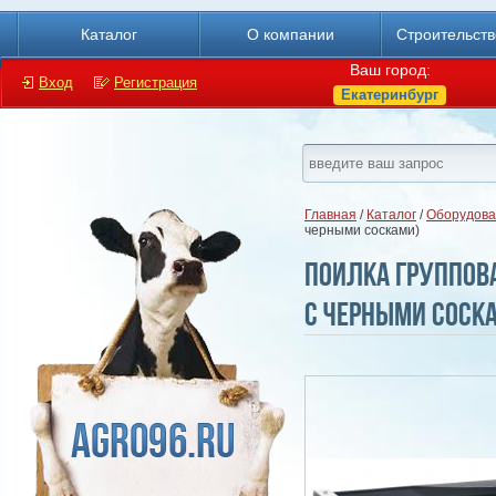
Каталог
О компании
Строительст
Ваш город:
Вход
Регистрация
Екатеринбург
Главная
/
Каталог
/
Оборудова
черными сосками)
Поилка группова
с черными соск