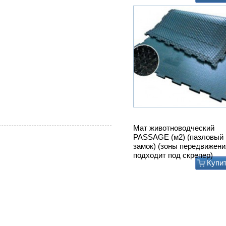
Мат животноводческий
PASSAGE (м2) (пазловый
замок) (зоны передвижени
подходит под скрепер)
Купи