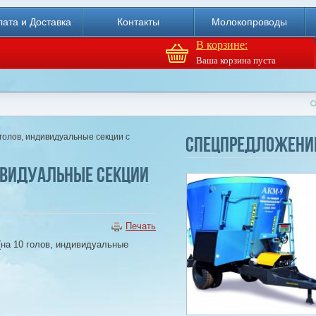
ата и Доставка
Контакты
Молокопроводы
В корзине:
Ваша корзина пуста
Доильный робот Fullwood
Merlin
0 голов, индивидуальные секции с
Спецпредложени
Купи
дивидуальные секции
Печать
 (на 10 голов, индивидуальные