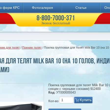
во ферм КРС
Фотогалерея
Статьи
Опл
8-800-7000-371
Звонок бесплатный
ние для телят
/
Поение телят
/ Поилка групповая для телят Milk Bar 10 (на 1
я для телят Milk Bar 10 (на 10 голов, ин
ами)
Поилка групповая для телят Milk Bar 10
секции с черными сосками) 912400
Код:
УТ000005543
Купить
Кол-во