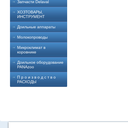
Запчасти Delaval
ХОЗТОВАРЫ,
ИНСТРУМЕНТ
Доильные аппараты
Молокопроводы
Микроклимат в
коровнике
Доильное оборудование
PANAzoo
П р о и з в о д с т в о
РАСХОДЫ