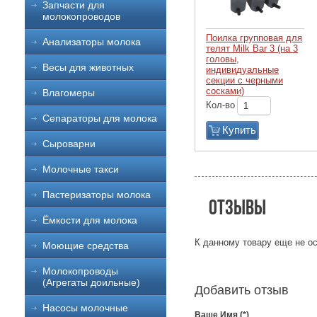
Запчасти для
молокопроводов
Поилка групповая для
Анализаторы молока
телят Milk Bar 3 (на 3
головы,
Весы для животных
индивидуальные
секции с черными
сосками)
Влагомеры
Кол-во
Сепараторы для молока
Купить
Сыроварни
Молочные такси
Пастеризаторы молока
Отзывы
Ёмкости для молока
К данному товару еще не ос
Моющие средства
Молокопроводы
(Агрегаты доильные)
Добавить отзыв
Насосы молочные
Ваше Имя (*)