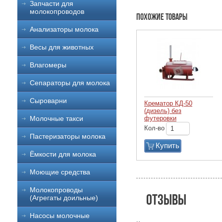
Запчасти для
молокопроводов
Похожие товары
Анализаторы молока
Весы для животных
Влагомеры
Сепараторы для молока
Сыроварни
Крематор КД-50
(дизель) без
футеровки
Молочные такси
Кол-во
Пастеризаторы молока
Купить
Ёмкости для молока
Моющие средства
Молокопроводы
Отзывы
(Агрегаты доильные)
Насосы молочные