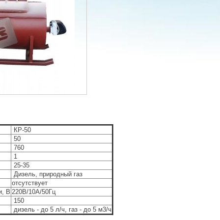
КР-50
50
760
1
25-35
Дизель, природный газ
отсутствует
и, В
220В/10А/50Гц
150
дизель - до 5 л/ч, газ - до 5 м3/ч