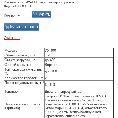
Инсинератор ИУ-400 (газ) с камерой дожига
Код:
УТ000001815
Купить
Кол-во
Купить в 1 клик
Отложить
Модель
ИУ 400
Объем камеры, м3
1,2
Объем загрузки, кг
до 400
Способ загрузки
Верхняя
Температура сжигания,
до 1100
°С
Количество горелок, шт.
2
Производительность, кг/
60-110
ч
Топливо
Дизель, природный газ
1)кирпич 114мм, огнестойкость 1650 °С.
Крышка - огнеупорный бетон 80 мм,
Футеровочный слой (2
огнестойкость 1500 °С. 2)Огнеупорный
варианта)
бетон марки СББ 80 мм, огнестойкость
1500 °С, 20 мм теплоизолирующая
керамоволоконная плита.