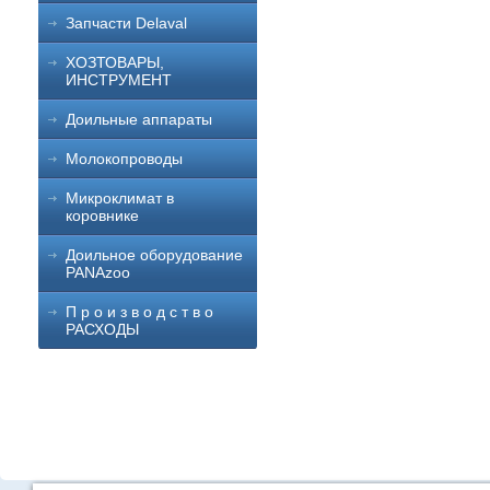
Запчасти Delaval
ХОЗТОВАРЫ,
ИНСТРУМЕНТ
Доильные аппараты
Молокопроводы
Микроклимат в
коровнике
Доильное оборудование
PANAzoo
П р о и з в о д с т в о
РАСХОДЫ