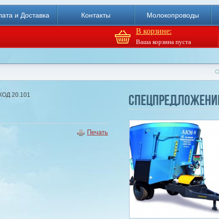
ата и Доставка
Контакты
Молокопроводы
В корзине:
Ваша корзина пуста
Доильный робот Fullwood
Merlin
КОД 20.101
Спецпредложени
Купи
Печать