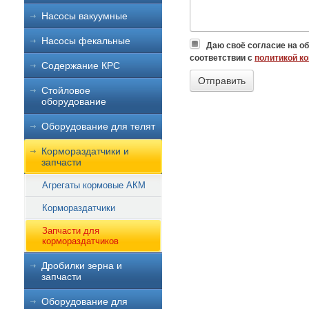
Насосы вакуумные
Насосы фекальные
Даю своё согласие на о
соответствии с
политикой к
Содержание КРС
Стойловое
оборудование
Оборудование для телят
Кормораздатчики и
запчасти
Агрегаты кормовые АКМ
Кормораздатчики
Запчасти для
кормораздатчиков
Дробилки зерна и
запчасти
Оборудование для