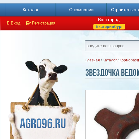
Каталог
О компании
Строительст
Ваш город:
Вход
Регистрация
Екатеринбург
Главная
/
Каталог
/
Корморазд
Звездочка ведом