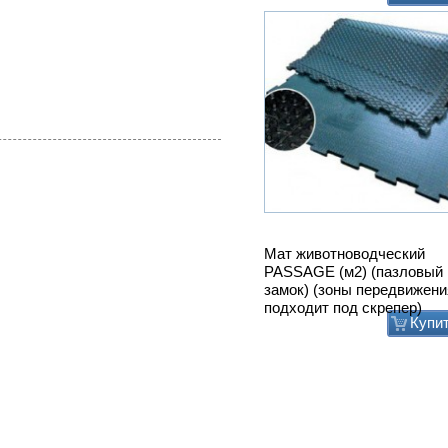
Мат животноводческий
PASSAGE (м2) (пазловый
замок) (зоны передвижени
подходит под скрепер)
Купи