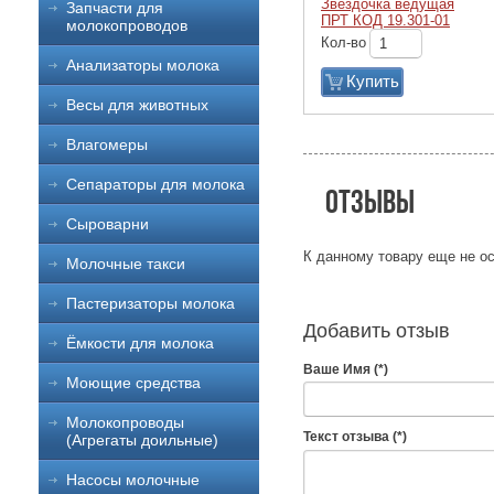
Звездочка ведущая
Запчасти для
ПРТ КОД 19.301-01
молокопроводов
Кол-во
Анализаторы молока
Купить
Весы для животных
Влагомеры
Сепараторы для молока
Отзывы
Сыроварни
К данному товару еще не ос
Молочные такси
Пастеризаторы молока
Добавить отзыв
Ёмкости для молока
Ваше Имя (*)
Моющие средства
Молокопроводы
Текст отзыва (*)
(Агрегаты доильные)
Насосы молочные