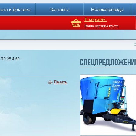
ата и Доставка
Контакты
Молокопроводы
В корзине:
Ваша корзина пуста
Доильный робот Fullwood
Merlin
СПР-25,4-60
Спецпредложени
Купи
Печать