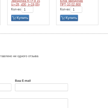
Звездочка КТУ-9.15
Блок звездочек
(z=28, d30, t=19,05)
ПРТ-10.02.800
Кол-во
Кол-во
Купить
Купить
тавлено ни одного отзыва
Ваш E-mail