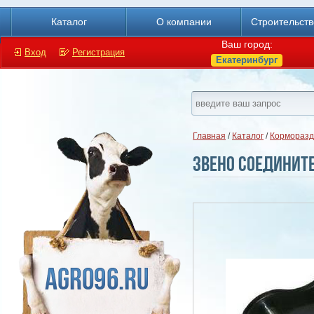
Каталог
О компании
Строительст
Ваш город:
Вход
Регистрация
Екатеринбург
Главная
/
Каталог
/
Корморазд
Звено соедините