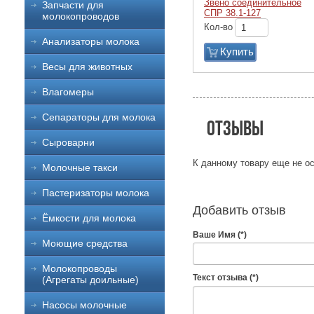
Звено соединительное
Запчасти для
СПР 38.1-127
молокопроводов
Кол-во
Анализаторы молока
Купить
Весы для животных
Влагомеры
Сепараторы для молока
Отзывы
Сыроварни
К данному товару еще не ос
Молочные такси
Пастеризаторы молока
Добавить отзыв
Ёмкости для молока
Ваше Имя (*)
Моющие средства
Молокопроводы
Текст отзыва (*)
(Агрегаты доильные)
Насосы молочные