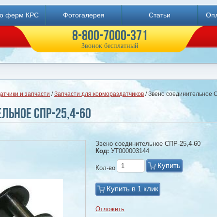
во ферм КРС
Фотогалерея
Статьи
Опл
8-800-7000-371
Звонок бесплатный
атчики и запчасти
/
Запчасти для кормораздатчиков
/ Звено соединительное 
льное СПР-25,4-60
Звено соединительное СПР-25,4-60
Код:
УТ000003144
Купить
Кол-во
Купить в 1 клик
Отложить