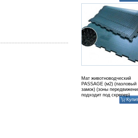
Мат животноводческий
PASSAGE (м2) (пазловый
замок) (зоны передвижени
подходит под скрепер)
Купи