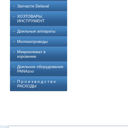
Запчасти Delaval
ХОЗТОВАРЫ,
ИНСТРУМЕНТ
Доильные аппараты
Молокопроводы
Микроклимат в
коровнике
Доильное оборудование
PANAzoo
П р о и з в о д с т в о
РАСХОДЫ