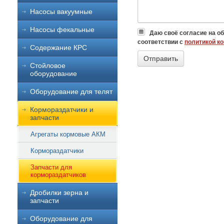
Насосы вакуумные
Насосы фекальные
Даю своё согласие на о
соответствии с
политикой к
Содержание КРС
Стойловое
оборудование
Оборудование для телят
Кормораздатчики и
запчасти
Агрегаты кормовые АКМ
Кормораздатчики
Запчасти для
кормораздатчиков
Дробилки зерна и
запчасти
Оборудование для