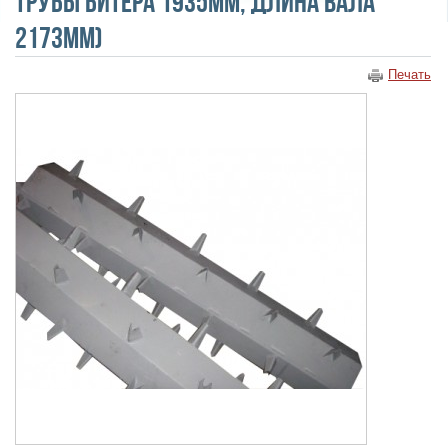
трубы битера 1935мм, длина вала
2173мм)
Печать