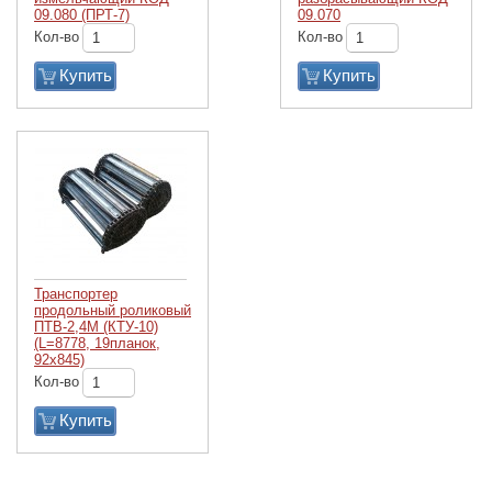
09.080 (ПРТ-7)
09.070
Кол-во
Кол-во
Купить
Купить
Транспортер
продольный роликовый
ПТВ-2,4М (КТУ-10)
(L=8778, 19планок,
92х845)
Кол-во
Купить