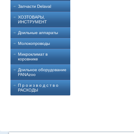
Запчасти Delaval
ХОЗТОВАРЫ,
ИНСТРУМЕНТ
Доильные аппараты
Молокопроводы
Микроклимат в
коровнике
Доильное оборудование
PANAzoo
П р о и з в о д с т в о
РАСХОДЫ