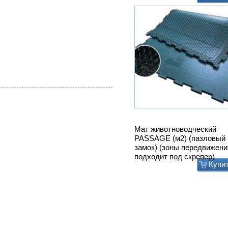
Мат животноводческий
PASSAGE (м2) (пазловый
замок) (зоны передвижени
подходит под скрепер)
Купи