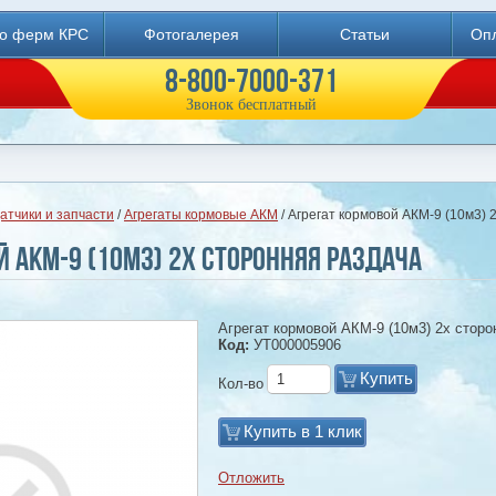
во ферм КРС
Фотогалерея
Статьи
Опл
8-800-7000-371
Звонок бесплатный
атчики и запчасти
/
Агрегаты кормовые АКМ
/ Агрегат кормовой АКМ-9 (10м3) 
й АКМ-9 (10м3) 2х сторонняя раздача
Агрегат кормовой АКМ-9 (10м3) 2х сторо
Код:
УТ000005906
Купить
Кол-во
Купить в 1 клик
Отложить