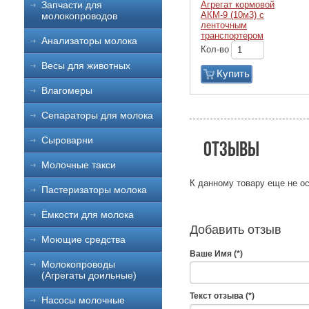
Агрегат кормовой
Запчасти для
АКМ-9 (10м3) с
молокопроводов
ленточным
транспортером
Анализаторы молока
Кол-во
Весы для животных
Купить
Влагомеры
Сепараторы для молока
Сыроварни
Отзывы
Молочные такси
К данному товару еще не ос
Пастеризаторы молока
Ёмкости для молока
Добавить отзыв
Моющие средства
Ваше Имя (*)
Молокопроводы
(Агрегаты доильные)
Текст отзыва (*)
Насосы молочные