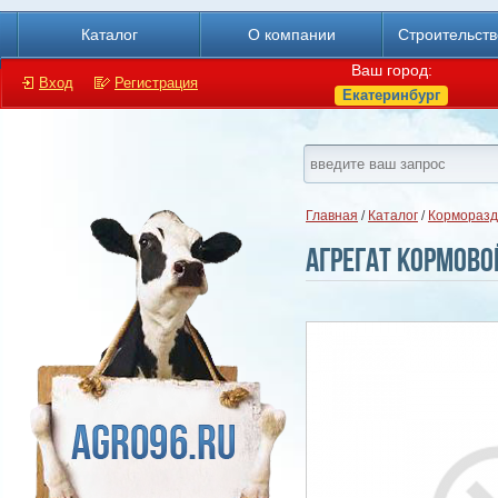
Каталог
О компании
Строительст
Ваш город:
Вход
Регистрация
Екатеринбург
Главная
/
Каталог
/
Корморазд
Агрегат кормово