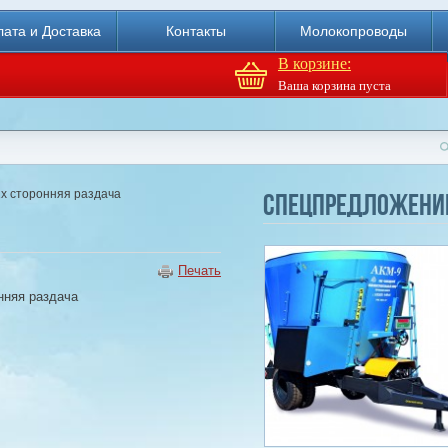
ата и Доставка
Контакты
Молокопроводы
В корзине:
Ваша корзина пуста
Доильный робот Fullwood
Merlin
2х сторонняя раздача
Спецпредложени
Купи
Печать
нняя раздача