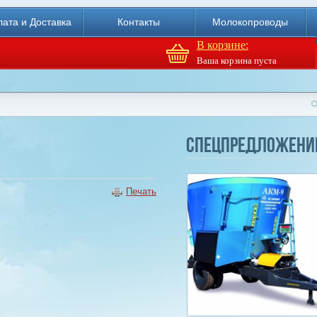
ата и Доставка
Контакты
Молокопроводы
В корзине:
Ваша корзина пуста
Доильный робот Fullwood
Merlin
Спецпредложени
Купи
Печать