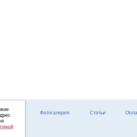
ожие
ферм КРС
Фотогалерея
Статьи
Опла
адрес
уя
итикой