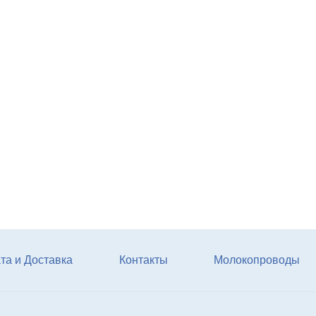
Агрегат кормовой АКМ-9
(6м3)
Купи
та и Доставка
Контакты
Молокопроводы