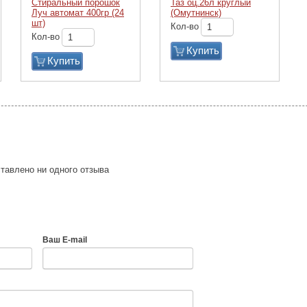
Стиральный порошок
Таз оц.26л круглый
Луч автомат 400гр (24
(Омутнинск)
шт)
Кол-во
Кол-во
Купить
Купить
тавлено ни одного отзыва
Ваш E-mail