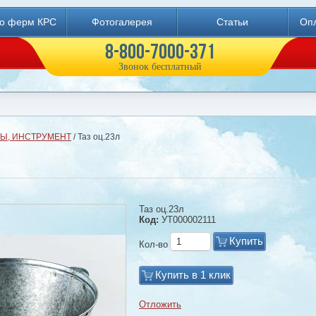
во ферм КРС
Фотогалерея
Статьи
Опл
8-800-7000-371
Звонок бесплатный
Ы, ИНСТРУМЕНТ
/ Таз оц.23л
Таз оц.23л
Код:
УТ000002111
Купить
Кол-во
Купить в 1 клик
Отложить