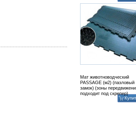
Мат животноводческий
PASSAGE (м2) (пазловый
замок) (зоны передвижени
подходит под скрепер)
Купи