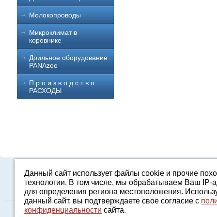
Молокопроводы
Микроклимат в
коровнике
Доильное оборудование
PANAzoo
П р о и з в о д с т в о
РАСХОДЫ
Данный сайт использует файлы cookie и прочие пох
Каталог
О компании
Строительство 
технологии. В том числе, мы обрабатываем Ваш IP-
для определения региона местоположения. Использ
данный сайт, вы подтверждаете свое согласие с
пол
конфиденциальности
сайта.