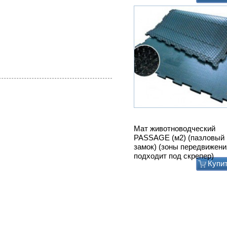
Мат животноводческий
PASSAGE (м2) (пазловый
замок) (зоны передвижени
подходит под скрепер)
Купи