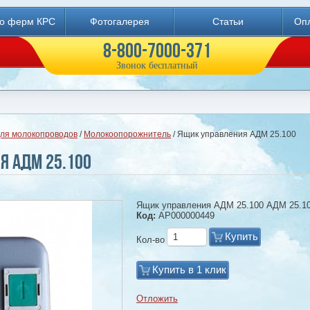
во ферм КРС
Фотогалерея
Статьи
Опл
8-800-7000-371
Звонок бесплатный
для молокопроводов
/
Молокоопорожнитель
/ Ящик управления АДМ 25.100
я АДМ 25.100
Ящик управления АДМ 25.100 АДМ 25.1
Код:
АР000000449
Купить
Кол-во
Купить в 1 клик
Отложить