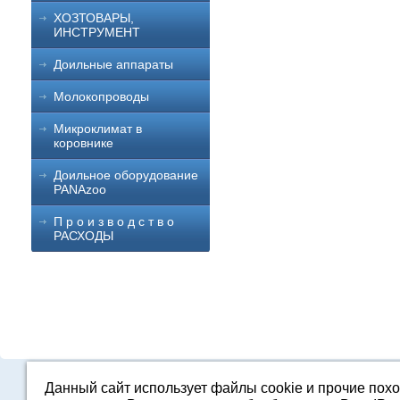
ХОЗТОВАРЫ,
ИНСТРУМЕНТ
Доильные аппараты
Молокопроводы
Микроклимат в
коровнике
Доильное оборудование
PANAzoo
П р о и з в о д с т в о
РАСХОДЫ
Данный сайт использует файлы cookie и прочие пох
Каталог
О компании
Строительство 