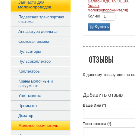
Баллон АДС 09.01.100
Запчасти для
(пласт,
молокопроводов
молокоопорожнителя)
Кол-во
Подвесная транспортная
система
Купить
Аппаратура доильная
Сосковая резина
Пульсаторы
Отзывы
Пульсоколлектор
Коллекторы
К данному товару еще не ос
Краны молочные и
вакуумные
Добавить отзыв
Учет молока
Ваше Имя (*)
Промывка
Дозатор
Текст отзыва (*)
Молокоопорожнитель