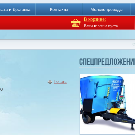
ата и Доставка
Контакты
Молокопроводы
В корзине:
Ваша корзина пуста
Доильный робот Fullwood
Merlin
Спецпредложени
Купи
Печать
00